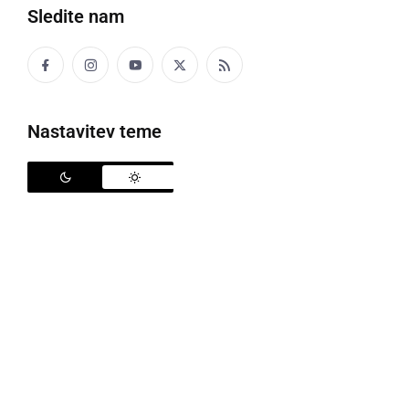
Sledite nam
šel
Z žmetnin srcoj je ša prta dumi.
Nastavitev teme
ŠALICA
skodelica
Na fse zarane so si babica privoščili šalico vina,
fcoj pa friško žemlo.
ŠALTHEBL