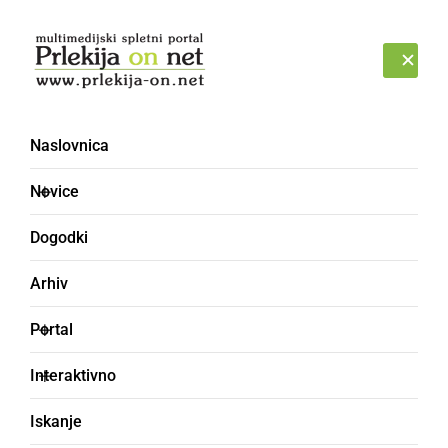
Prijava
ČETRTEK, 6. AVGUST 2026
Naslovnica
ŠTAKOR
Novice
Dogodki
Arhiv
Portal
Interaktivno
Iskanje
podgana