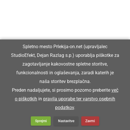
Vzeja je šopico pod pazdiho in ša na streho.
ŠOŠTAR
Spletno mesto Prlekija-on.net (upravljalec
čevljar
StudioEfekt, Dejan Razlag s.p.) uporablja piškotke za
zagotavljanje kakovostne spletne storitve,
Šoštar je stori poklic, ki ga skoro več nega.
funkcionalnosti in oglaševanja, zaradi katerih je
naša storitev brezplačna.
ŠPAHTL
Preden nadaljujete, si prosimo pozorno preberite
več
o piškotkih
in
pravila uporabe ter varstvo osebnih
podatkov
.
pleskarska lopatica
Sprejmi
Nastavitve
Zavrni
Za kitaje bon nüca novi špahtl.