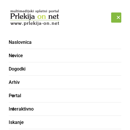
Prijava
SOBOTA, 8. AVGUST 2026
Naslovnica
ŠIJA
Novice
Dogodki
Arhiv
Portal
Interaktivno
Iskanje
železni obroč okrog kolesa, tračnica,