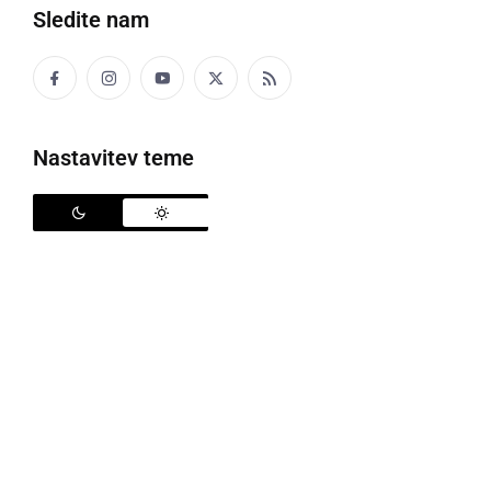
Sledite nam
šel
Z žmetnin srcoj je ša prta dumi.
Nastavitev teme
ŠALICA
skodelica
Na fse zarane so si babica privoščili šalico vina,
fcoj pa friško žemlo.
ŠALTHEBL