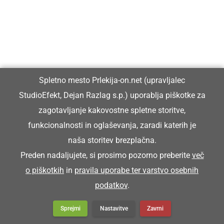
Šoštar je stori poklic, ki ga skoro več nega.
ŠPAHTL
Spletno mesto Prlekija-on.net (upravljalec
pleskarska lopatica
StudioEfekt, Dejan Razlag s.p.) uporablja piškotke za
zagotavljanje kakovostne spletne storitve,
Za kitaje bon nüca novi špahtl.
funkcionalnosti in oglaševanja, zaradi katerih je
naša storitev brezplačna.
ŠPANAR
Preden nadaljujete, si prosimo pozorno preberite
več
o piškotkih
in
pravila uporabe ter varstvo osebnih
podatkov
.
priprava za zategovanje
Sprejmi
Nastavitve
Zavrni
S španaron smo našpanali premze.