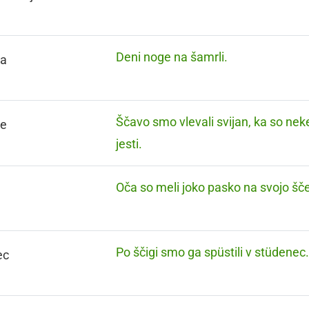
Deni noge na šamrli.
ka
Ščavo smo vlevali svijan, ka so ne
je
jesti.
Oča so meli joko pasko na svojo šče
Po ščigi smo ga spüstili v stüdenec
ec