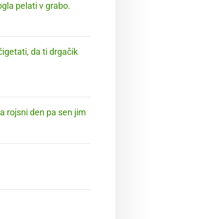
gla pelati v grabo.
getati, da ti drgačik
Za rojsni den pa sen jim