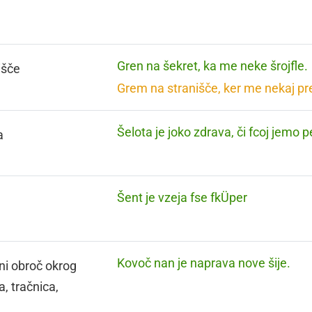
Gren na šekret, ka me neke šrojfle.
išče
Grem na stranišče, ker me nekaj p
Šelota je joko zdrava, či fcoj jemo 
a
Šent je vzeja fse fkÜper
Kovoč nan je naprava nove šije.
ni obroč okrog
a, tračnica,