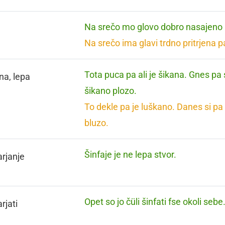
Na srečo mo glovo dobro nasajeno n
Na srečo ima glavi trdno pritrjena p
Tota puca pa ali je šikana. Gnes pa si
na, lepa
šikano plozo.
To dekle pa je luškano. Danes si pa l
bluzo.
Šinfaje je ne lepa stvor.
rjanje
Opet so jo čüli šinfati fse okoli sebe
rjati