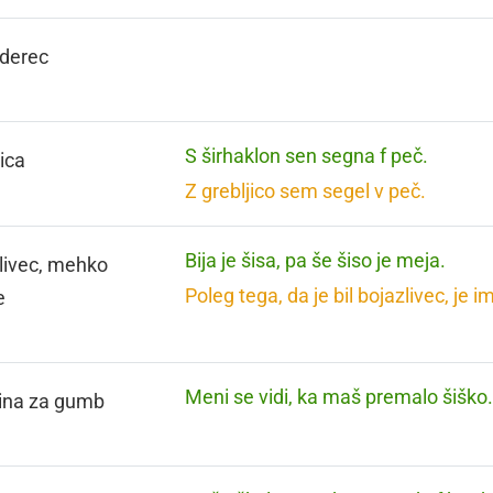
derec
S širhaklon sen segna f peč.
jica
Z grebljico sem segel v peč.
Bija je šisa, pa še šiso je meja.
livec, mehko
Poleg tega, da je bil bojazlivec, je i
e
Meni se vidi, ka maš premalo šiško
ina za gumb