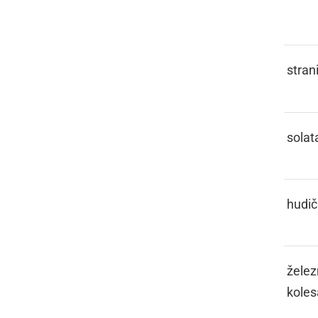
ŠLEFARCA
ŠEKRET
stran
ŠELOTA
solat
ŠENT
hudič
ŠIJA
želez
koles