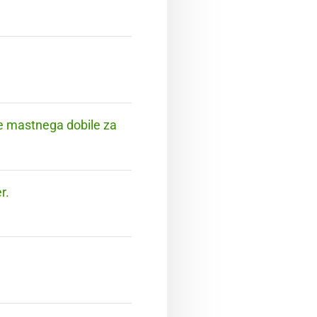
ke mastnega dobile za
r.
.