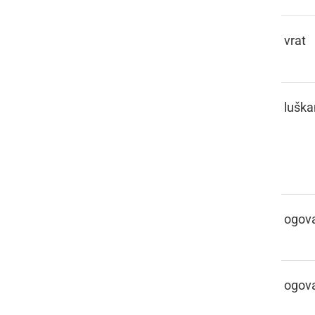
ŠIJAK
vrat
ŠIKANA
luška
ŠINFAJE
ogova
ŠINFATI
ogova