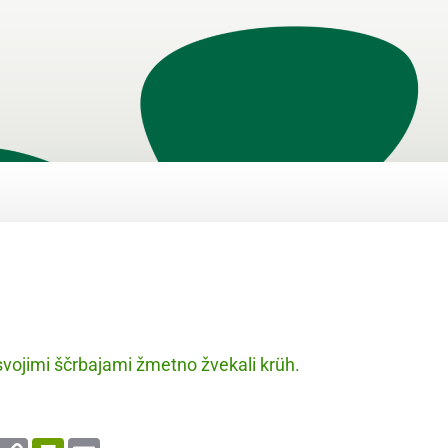
vojimi ščrbajami žmetno žvekali krüh.
enger
WhatsApp
Copy
PrintFriendly
Email