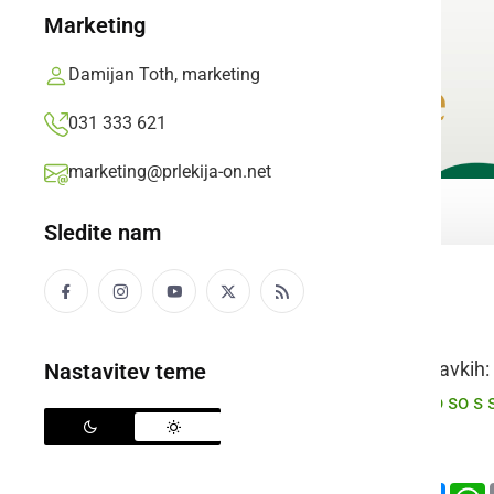
Marketing
Damijan Toth, marketing
031 333 621
marketing@prlekija-on.net
Sledite nam
votel zob
Raba besede v stavkih:
Nastavitev teme
prleško:
Dedek so so s s
slovensko:
Deli
Facebook
X
Mess