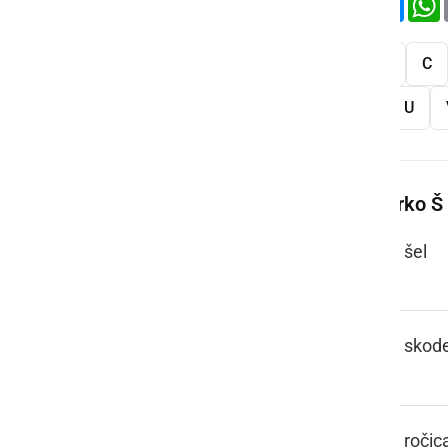
Vse
A
B
C
S
Š
T
U
Več besed na črko Š
ŠA, ŠO
šel
ŠALICA
skode
ŠALTHEBL
ročic