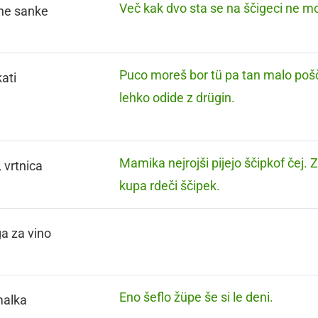
Več kak dvo sta se na ščigeci ne mo
ne sanke
Puco moreš bor tü pa tan malo pošči
ati
lehko odide z drügin.
Mamika nejrojši pijejo ščipkof čej. 
, vrtnica
kupa rdeči ščipek.
a za vino
Eno šeflo žüpe še si le deni.
malka