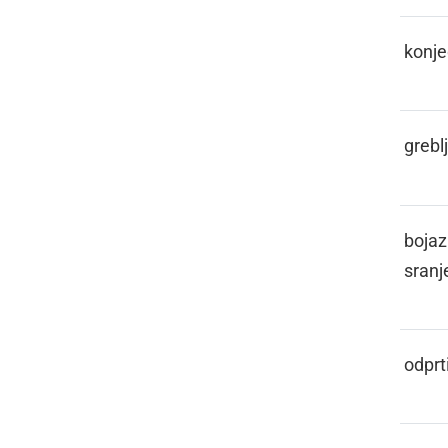
ŠINTAR
konje
ŠIRHAKL
grebl
ŠIŠA
bojaz
sranj
ŠIŠKA
odprt