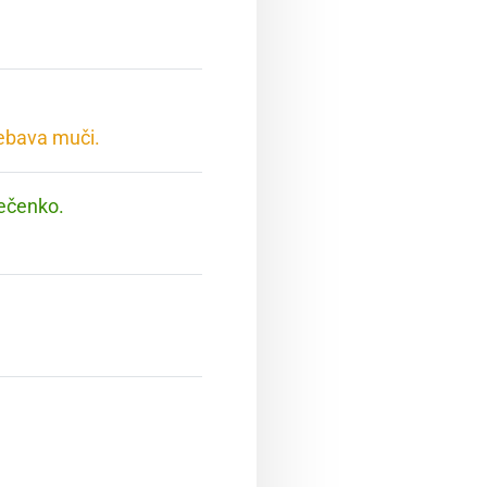
rebava muči.
pečenko.