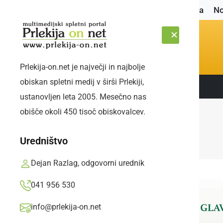
Naslovnica
No
Prlekija-on.net je največji in najbolje
obiskan spletni medij v širši Prlekiji,
Sledite nam:
SOBOTA, 8. AVGUST 2026
ustanovljen leta 2005. Mesečno nas
obišče okoli 450 tisoč obiskovalcev.
Uredništvo
Dejan Razlag, odgovorni urednik
041 956 530
info@prlekija-on.net