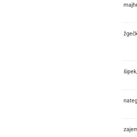
ŠČIGEC
majh
ŠČIGETATI,
žgečk
ČIGATI
ŠČIPEK
šipek
ŠEF
nateg
ŠEFLA,
zaje