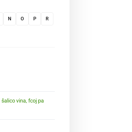
N
O
P
R
 šalico vina, fcoj pa