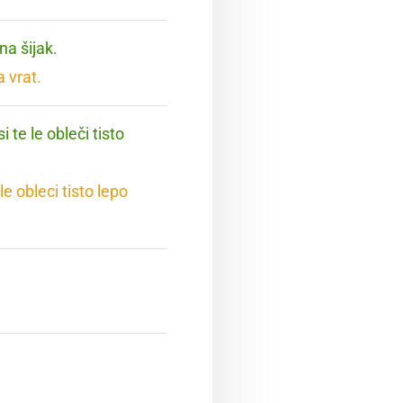
a šijak.
a vrat.
 te le obleči tisto
e obleci tisto lepo
.