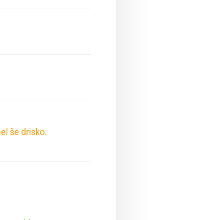
mel še drisko.
.