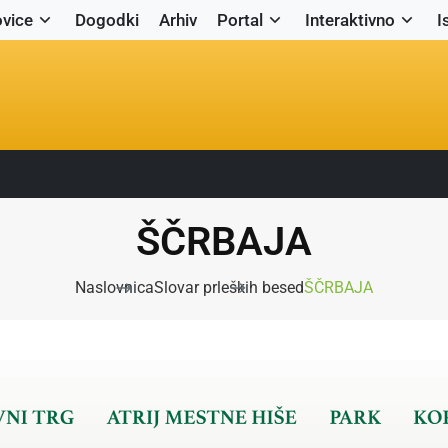
vice
Dogodki
Arhiv
Portal
Interaktivno
I
ŠČRBAJA
Naslovnica
Slovar prleških besed
ŠČRBAJA