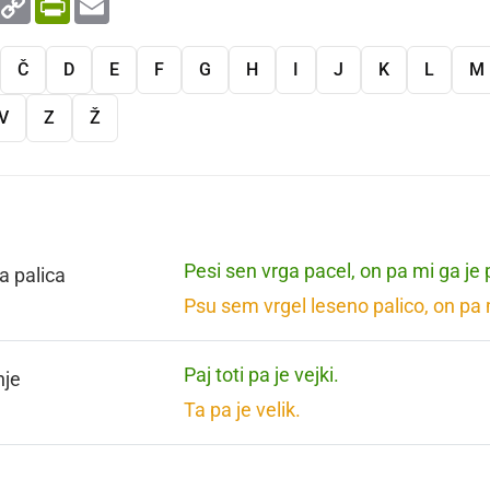
Link
Č
D
E
F
G
H
I
J
K
L
M
V
Z
Ž
Pesi sen vrga pacel, on pa mi ga je
a palica
Psu sem vrgel leseno palico, on pa m
Paj toti pa je vejki.
nje
Ta pa je velik.