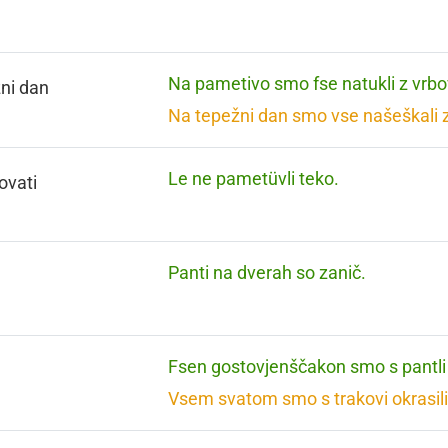
Na pametivo smo fse natukli z vrbo
ni dan
Na tepežni dan smo vse našeškali z
Le ne pametüvli teko.
ovati
Panti na dverah so zanič.
Fsen gostovjenščakon smo s pantli 
Vsem svatom smo s trakovi okrasili