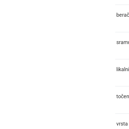
PETLAR
bera
PICEJZL
sram
PIGLEJZ
likaln
PINKTLIH
toče
PINTOVEC
vrsta