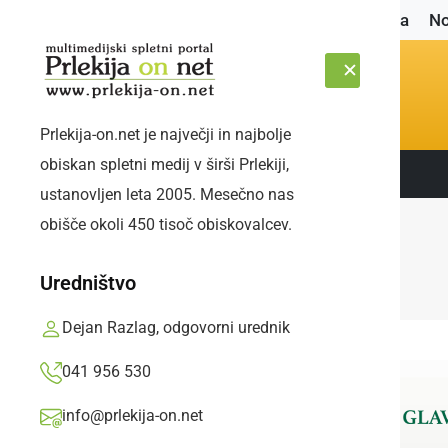
Naslovnica
No
Prlekija-on.net je največji in najbolje
obiskan spletni medij v širši Prlekiji,
Sledite nam:
PETEK, 7. AVGUST 2026
ustanovljen leta 2005. Mesečno nas
obišče okoli 450 tisoč obiskovalcev.
Uredništvo
Dejan Razlag, odgovorni urednik
041 956 530
info@prlekija-on.net