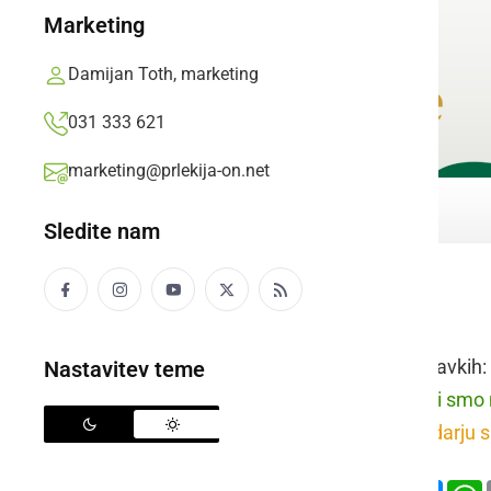
Marketing
Damijan Toth, marketing
031 333 621
marketing@prlekija-on.net
Sledite nam
sodar
Raba besede v stavkih:
Nastavitev teme
prleško:
Pri pintari smo 
slovensko:
Pri sodarju 
Deli
Facebook
X
Mess