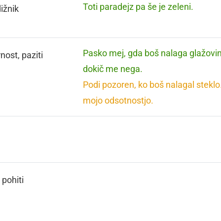
Toti paradejz pa še je zeleni.
ižnik
Pasko mej, gda boš nalaga glažovi
nost, paziti
dokič me nega.
Podi pozoren, ko boš nalagal steklo
mojo odsotnostjo.
, pohiti