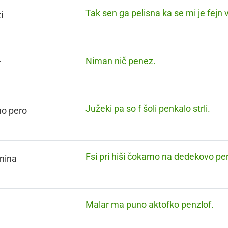
Tak sen ga pelisna ka se mi je fejn v
i
Niman nič penez.
r
Južeki pa so f šoli penkalo strli.
no pero
Fsi pri hiši čokamo na dedekovo pen
nina
Malar ma puno aktofko penzlof.