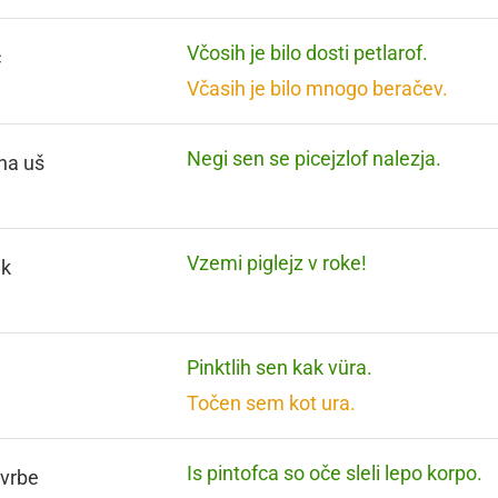
Včosih je bilo dosti petlarof.
č
Včasih je bilo mnogo beračev.
Negi sen se picejzlof nalezja.
na uš
Vzemi piglejz v roke!
ik
Pinktlih sen kak vüra.
n
Točen sem kot ura.
Is pintofca so oče sleli lepo korpo.
 vrbe