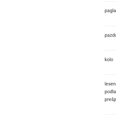
PATOGLAVEC
pagl
PAZDIHA
pazd
PECIKL
kolo
PEJIČ
lesen
podla
preš