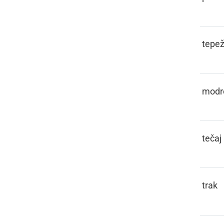
PAMETIVA
tepež
PAMETÜVATI
modr
PANT
tečaj
PANTL
trak