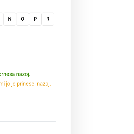
N
O
P
R
 prnesa nazoj.
i jo je prinesel nazaj.