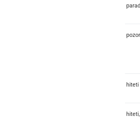
PARADEJZ
parad
PASKA
pozor
PAŠČITI
hiteti
PAŠČITI,
hiteti
PAŠČI SE