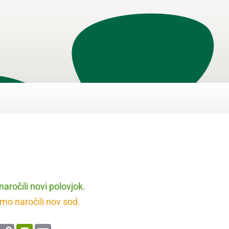
naročili novi polovjok.
smo naročili nov sod.
enger
WhatsApp
Copy
PrintFriendly
Email