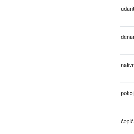
PELISNOTI
udarit
PENEZ
dena
PENKALO
naliv
PENZIJA
pokoj
PENZL
čopič