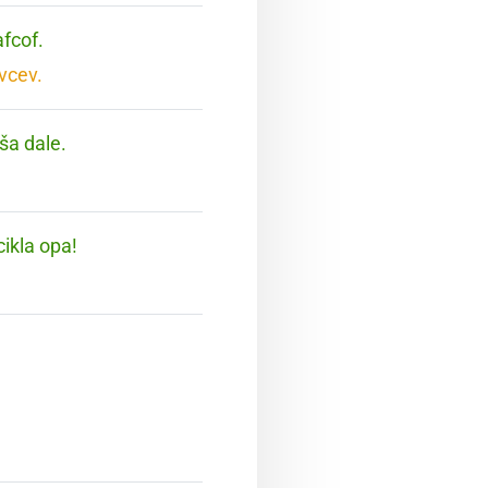
afcof.
vcev.
 ša dale.
cikla opa!