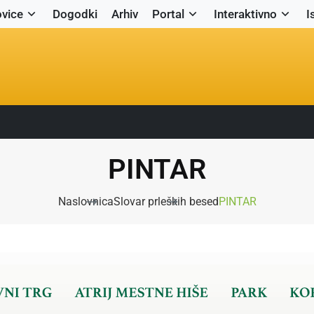
vice
Dogodki
Arhiv
Portal
Interaktivno
I
PINTAR
Naslovnica
Slovar prleških besed
PINTAR