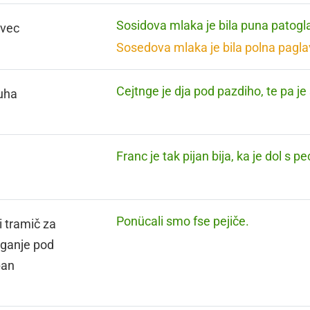
Sosidova mlaka je bila puna patogl
avec
Sosedova mlaka je bila polna pagla
Cejtnge je dja pod pazdiho, te pa je
uha
Franc je tak pijan bija, ka je dol s pe
Ponücali smo fse pejiče.
i tramič za
ganje pod
pan