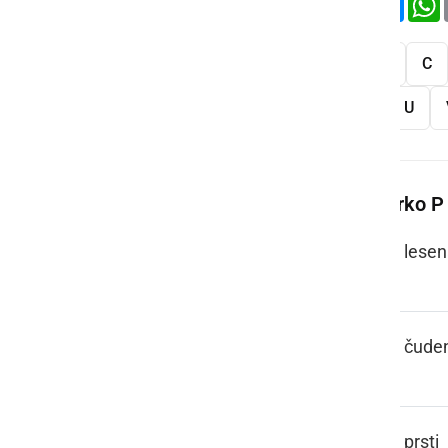
Vse
A
B
C
S
Š
T
U
Več besed na črko P
PACEL, PACL
lesen
PAJ TO PA JE
čude
PAKLI
prsti