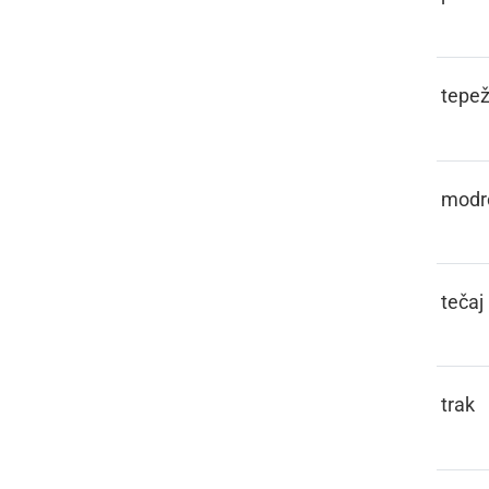
PAMETIVA
tepež
PAMETÜVATI
modr
PANT
tečaj
PANTL
trak