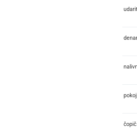
PELISNOTI
udarit
PENEZ
dena
PENKALO
naliv
PENZIJA
pokoj
PENZL
čopič