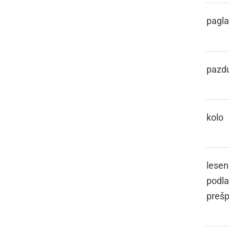
PATOGLAVEC
pagl
PAZDIHA
pazd
PECIKL
kolo
PEJIČ
lesen
podla
preš