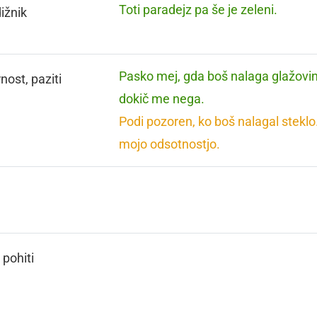
Toti paradejz pa še je zeleni.
ižnik
Pasko mej, gda boš nalaga glažovi
nost, paziti
dokič me nega.
Podi pozoren, ko boš nalagal steklo
mojo odsotnostjo.
, pohiti