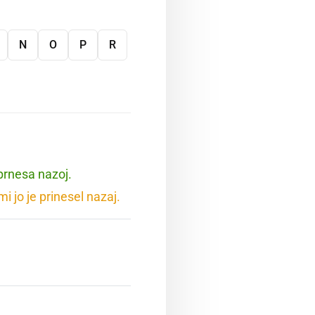
N
O
P
R
 prnesa nazoj.
i jo je prinesel nazaj.