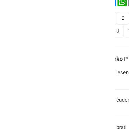
Vse
A
B
C
S
Š
T
U
Več besed na črko P
PACEL, PACL
lesen
PAJ TO PA JE
čude
PAKLI
prsti