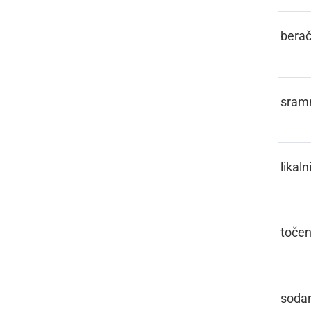
PETLAR
bera
PICEJZL
sram
PIGLEJZ
likaln
PINKTLIH
toče
PINTAR
soda