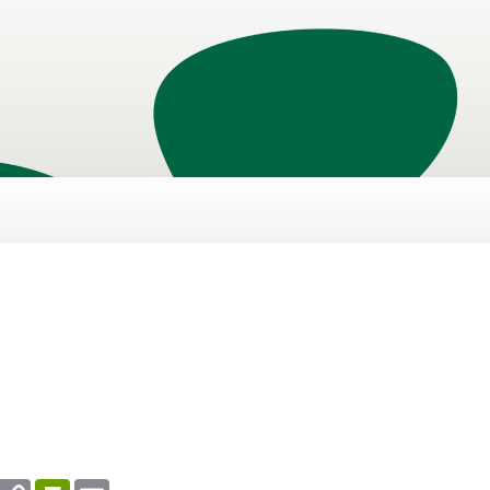
enger
WhatsApp
Copy
PrintFriendly
Email