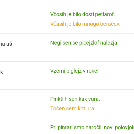
Včosih je bilo dosti petlarof.
č
Včasih je bilo mnogo beračev.
Negi sen se picejzlof nalezja.
na uš
Vzemi piglejz v roke!
ik
Pinktlih sen kak vüra.
n
Točen sem kot ura.
Pri pintari smo naročili novi polovjok
r