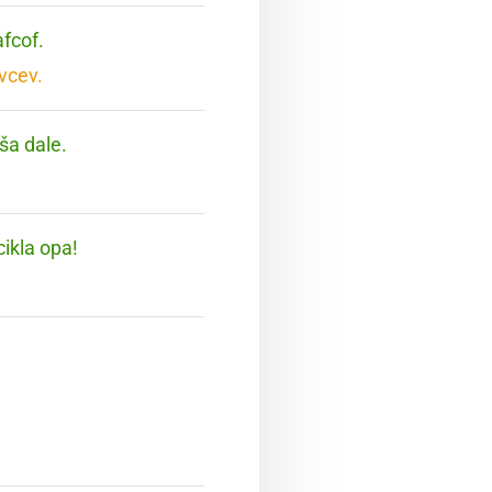
afcof.
vcev.
 ša dale.
cikla opa!