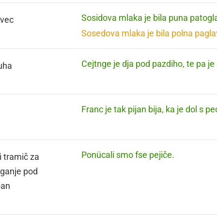
Sosidova mlaka je bila puna patogl
avec
Sosedova mlaka je bila polna pagla
Cejtnge je dja pod pazdiho, te pa je
uha
Franc je tak pijan bija, ka je dol s pe
Ponücali smo fse pejiče.
i tramič za
ganje pod
pan