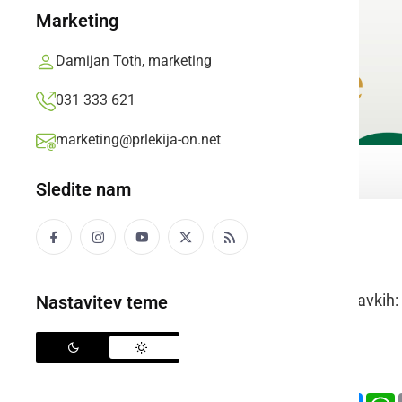
Marketing
Damijan Toth, marketing
031 333 621
marketing@prlekija-on.net
Sledite nam
zavirati
Raba besede v stavkih:
Nastavitev teme
prleško:
slovensko:
Deli
Facebook
X
Mess