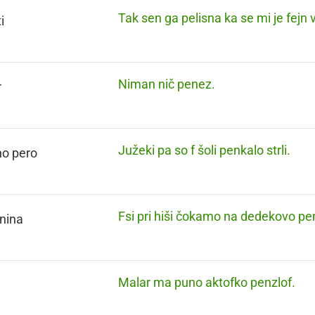
Tak sen ga pelisna ka se mi je fejn v
i
Niman nič penez.
r
Južeki pa so f šoli penkalo strli.
no pero
Fsi pri hiši čokamo na dedekovo pen
nina
Malar ma puno aktofko penzlof.