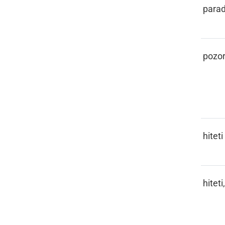
PARADEJZ
parad
PASKA
pozor
PAŠČITI
hiteti
PAŠČITI,
hiteti
PAŠČI SE