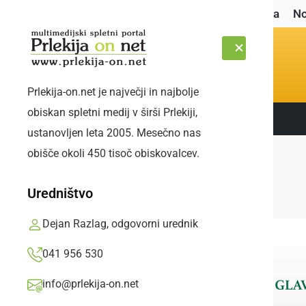
Naslovnica
No
Prlekija-on.net je največji in najbolje
obiskan spletni medij v širši Prlekiji,
Sledite nam:
PONEDELJEK, 10. AVGUST 2026
ustanovljen leta 2005. Mesečno nas
obišče okoli 450 tisoč obiskovalcev.
Uredništvo
Dejan Razlag, odgovorni urednik
041 956 530
info@prlekija-on.net