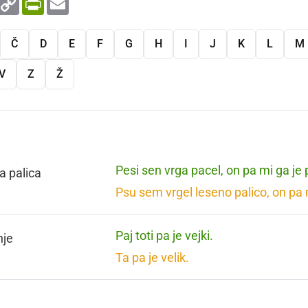
Link
Č
D
E
F
G
H
I
J
K
L
M
V
Z
Ž
Pesi sen vrga pacel, on pa mi ga je
a palica
Psu sem vrgel leseno palico, on pa m
Paj toti pa je vejki.
nje
Ta pa je velik.