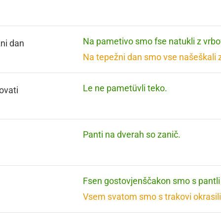
Na pametivo smo fse natukli z vrbo
ni dan
Na tepežni dan smo vse našeškali z
Le ne pametüvli teko.
ovati
Panti na dverah so zanič.
Fsen gostovjenščakon smo s pantli 
Vsem svatom smo s trakovi okrasili