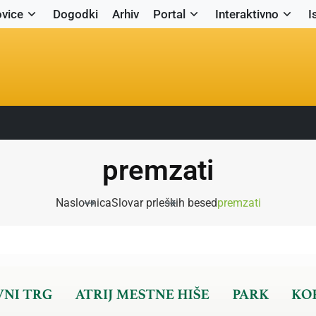
vice
Dogodki
Arhiv
Portal
Interaktivno
I
premzati
Naslovnica
Slovar prleških besed
premzati