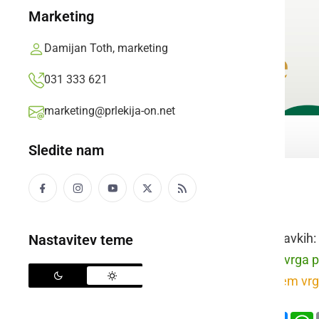
Marketing
Damijan Toth, marketing
031 333 621
marketing@prlekija-on.net
Sledite nam
lesena palica
Raba besede v stavkih:
Nastavitev teme
prleško:
Pesi sen vrga p
slovensko:
Psu sem vrgel
Deli
Facebook
X
Mess