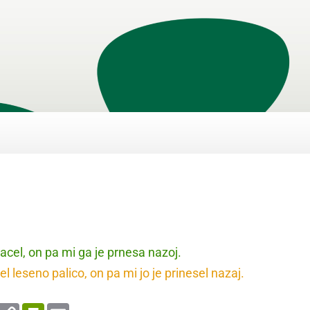
acel, on pa mi ga je prnesa nazoj.
 leseno palico, on pa mi jo je prinesel nazaj.
enger
WhatsApp
Copy
PrintFriendly
Email