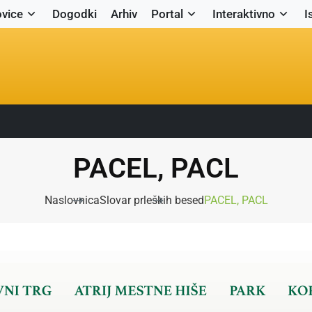
vice
Dogodki
Arhiv
Portal
Interaktivno
I
PACEL, PACL
Naslovnica
Slovar prleških besed
PACEL, PACL