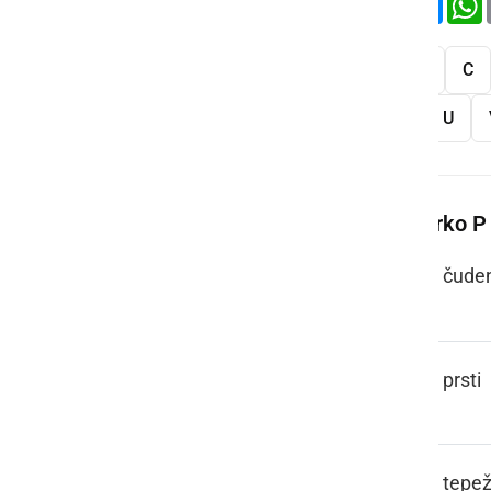
Vse
A
B
C
S
Š
T
U
Več besed na črko P
PAJ TO PA JE
čude
PAKLI
prsti
PAMETIVA
tepež