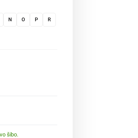
N
O
P
R
vo šibo.