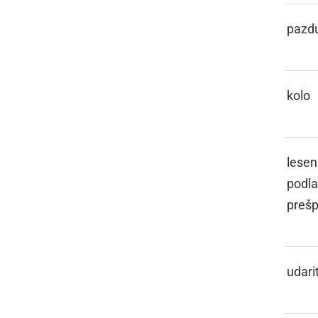
PAZDIHA
pazd
PECIKL
kolo
PEJIČ
lesen
podla
preš
PELISNOTI
udarit