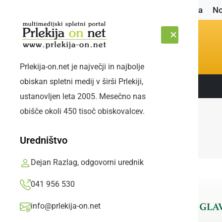
Naslovnica
No
Prlekija-on.net je največji in najbolje
obiskan spletni medij v širši Prlekiji,
Sledite nam:
PETEK, 7. AVGUST 2026
ustanovljen leta 2005. Mesečno nas
obišče okoli 450 tisoč obiskovalcev.
Uredništvo
Dejan Razlag, odgovorni urednik
041 956 530
info@prlekija-on.net