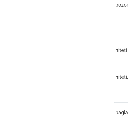
PASKA
pozor
PAŠČITI
hiteti
PAŠČITI,
hiteti
PAŠČI SE
PATOGLAVEC
pagl