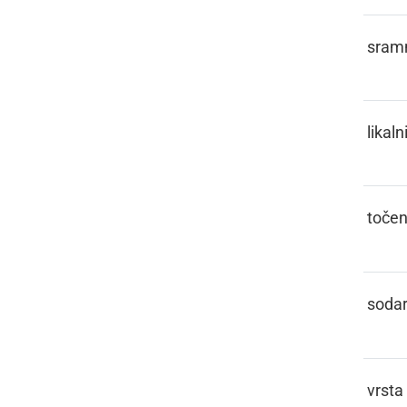
PICEJZL
sram
PIGLEJZ
likaln
PINKTLIH
toče
PINTAR
soda
PINTOVEC
vrsta