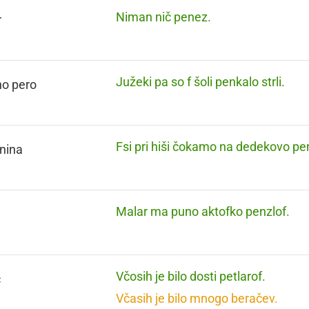
Niman nič penez.
r
Južeki pa so f šoli penkalo strli.
no pero
Fsi pri hiši čokamo na dedekovo pen
nina
Malar ma puno aktofko penzlof.
Včosih je bilo dosti petlarof.
č
Včasih je bilo mnogo beračev.