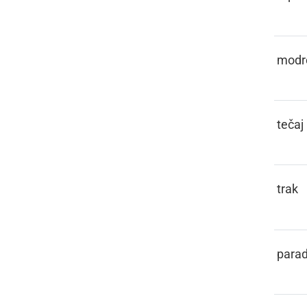
PAMETÜVATI
modr
PANT
tečaj
PANTL
trak
PARADEJZ
parad