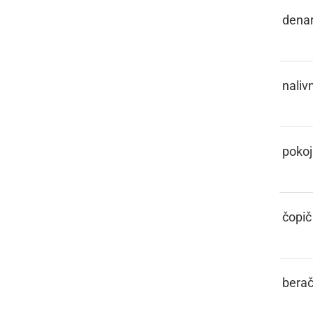
PENEZ
dena
PENKALO
naliv
PENZIJA
pokoj
PENZL
čopič
PETLAR
bera