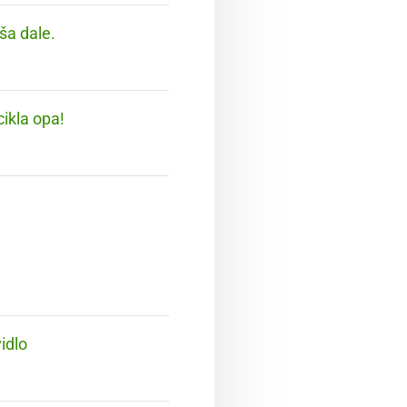
 ša dale.
cikla opa!
idlo