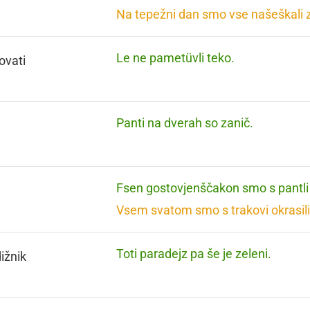
Na tepežni dan smo vse našeškali z
Le ne pametüvli teko.
ovati
Panti na dverah so zanič.
Fsen gostovjenščakon smo s pantli 
Vsem svatom smo s trakovi okrasili
Toti paradejz pa še je zeleni.
ižnik