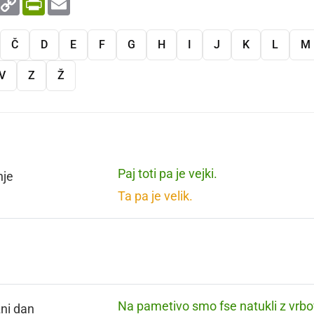
Link
Č
D
E
F
G
H
I
J
K
L
M
V
Z
Ž
Paj toti pa je vejki.
nje
Ta pa je velik.
Na pametivo smo fse natukli z vrbo
ni dan