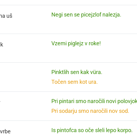
Negi sen se picejzlof nalezja.
na uš
Vzemi piglejz v roke!
ik
Pinktlih sen kak vüra.
n
Točen sem kot ura.
Pri pintari smo naročili novi polovjok
r
Pri sodarju smo naročili nov sod.
Is pintofca so oče sleli lepo korpo.
 vrbe