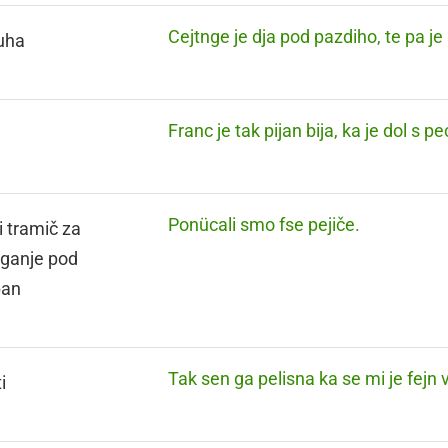
Cejtnge je dja pod pazdiho, te pa je
uha
Franc je tak pijan bija, ka je dol s pe
Ponücali smo fse pejiče.
i tramič za
ganje pod
pan
Tak sen ga pelisna ka se mi je fejn v
i