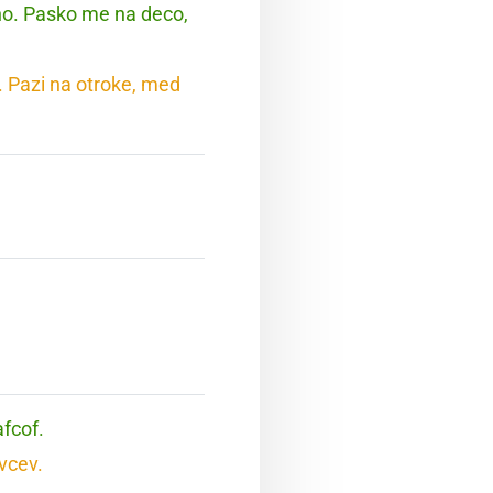
no. Pasko me na deco,
. Pazi na otroke, med
afcof.
vcev.