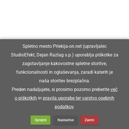
Da maš ali sledji igračo poklumpano.
POKOPIČ
Spletno mesto Prlekija-on.net (upravljalec
StudioEfekt, Dejan Razlag s.p.) uporablja piškotke za
grobar
zagotavljanje kakovostne spletne storitve,
funkcionalnosti in oglaševanja, zaradi katerih je
Pokopič je priša pijan na sprevod.
naša storitev brezplačna.
Preden nadaljujete, si prosimo pozorno preberite
več
POKRIVOČ
o piškotkih
in
pravila uporabe ter varstvo osebnih
podatkov
.
krovec (mojster za pokrivanje strehe s slamo)
Sprejmi
Nastavitve
Zavrni