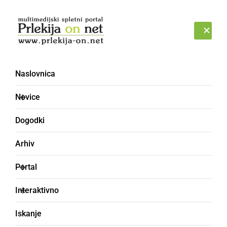
Prijava
ČETRTEK, 6. AVGUST 2026
Naslovnica
PREŠTIMOVATI
Novice
Dogodki
Arhiv
Portal
Interaktivno
Iskanje
ugotavljati