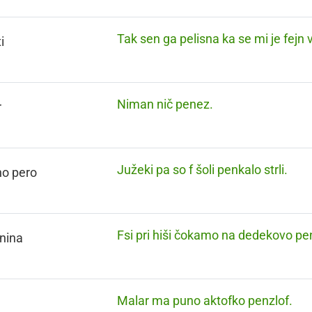
Tak sen ga pelisna ka se mi je fejn v
i
Niman nič penez.
r
Južeki pa so f šoli penkalo strli.
no pero
Fsi pri hiši čokamo na dedekovo pen
nina
Malar ma puno aktofko penzlof.