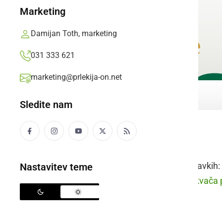
Marketing
Damijan Toth, marketing
031 333 621
marketing@prlekija-on.net
Sledite nam
piščanec
Raba besede v stavkih:
Nastavitev teme
prleško:
Naša kokvača pa 
pečeni pišanec.
slovensko: