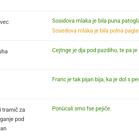
Sosidova mlaka je bila puna patogl
avec
Sosedova mlaka je bila polna pagla
Cejtnge je dja pod pazdiho, te pa je
uha
Franc je tak pijan bija, ka je dol s pe
Ponücali smo fse pejiče.
i tramič za
ganje pod
pan