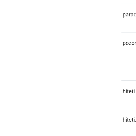
PARADEJZ
parad
PASKA
pozor
PAŠČITI
hiteti
PAŠČITI,
hiteti
PAŠČI SE