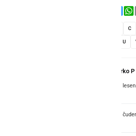
Deli
Facebook
X
Mess
Vse
A
B
C
S
Š
T
U
Več besed na črko P
PACEL, PACL
lesen
PAJ TO PA JE
čude