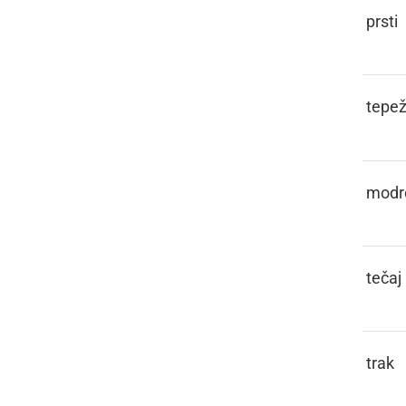
PAKLI
prsti
PAMETIVA
tepež
PAMETÜVATI
modr
PANT
tečaj
PANTL
trak