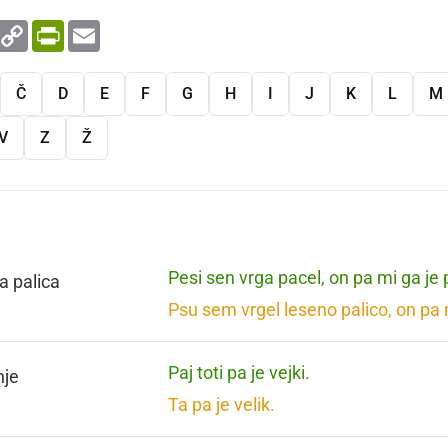
enger
WhatsApp
Copy
PrintFriendly
Email
Link
Č
D
E
F
G
H
I
J
K
L
M
V
Z
Ž
Pesi sen vrga pacel, on pa mi ga je
a palica
Psu sem vrgel leseno palico, on pa m
Paj toti pa je vejki.
nje
Ta pa je velik.