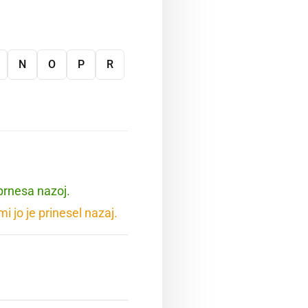
N
O
P
R
 prnesa nazoj.
i jo je prinesel nazaj.