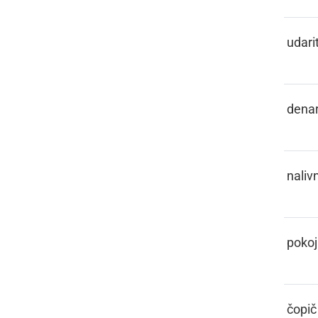
PELISNOTI
udarit
PENEZ
dena
PENKALO
naliv
PENZIJA
pokoj
PENZL
čopič