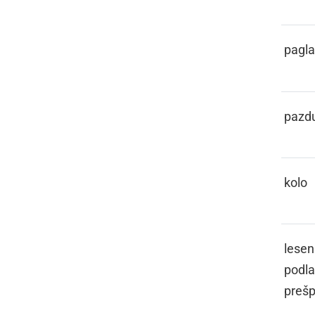
PATOGLAVEC
pagl
PAZDIHA
pazd
PECIKL
kolo
PEJIČ
lesen
podla
preš