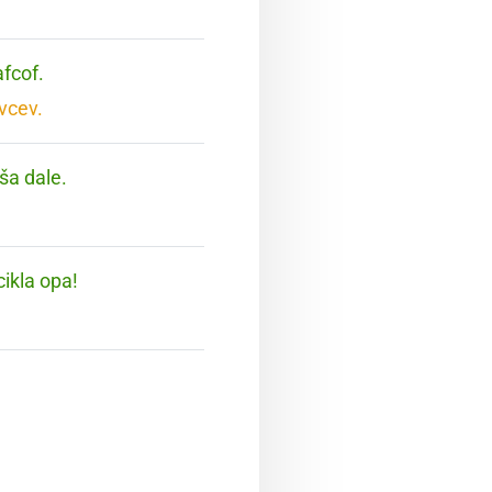
afcof.
vcev.
 ša dale.
cikla opa!