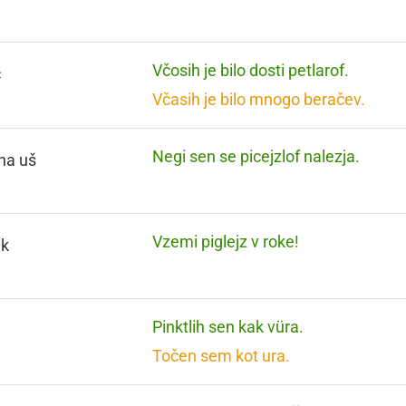
Včosih je bilo dosti petlarof.
č
Včasih je bilo mnogo beračev.
Negi sen se picejzlof nalezja.
na uš
Vzemi piglejz v roke!
ik
Pinktlih sen kak vüra.
n
Točen sem kot ura.