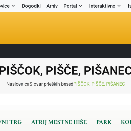
vice
Dogodki
Arhiv
Portal
Interaktivno
I
PIŠČOK, PIŠČE, PIŠANE
Naslovnica
Slovar prleških besed
PIŠČOK, PIŠČE, PIŠANEC