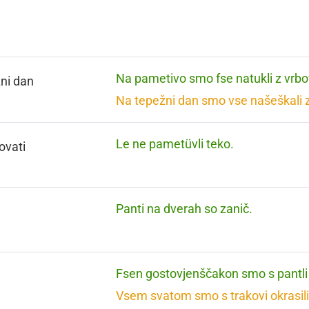
Na pametivo smo fse natukli z vrbo
ni dan
Na tepežni dan smo vse našeškali z
Le ne pametüvli teko.
ovati
Panti na dverah so zanič.
Fsen gostovjenščakon smo s pantli 
Vsem svatom smo s trakovi okrasili