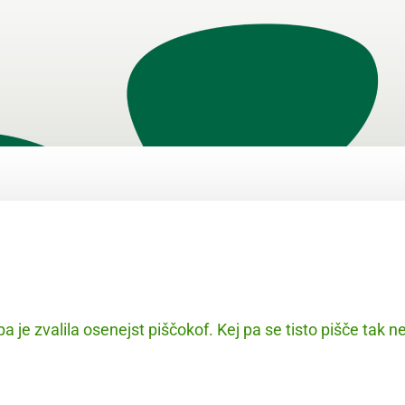
je zvalila osenejst piščokof. Kej pa se tisto pišče tak n