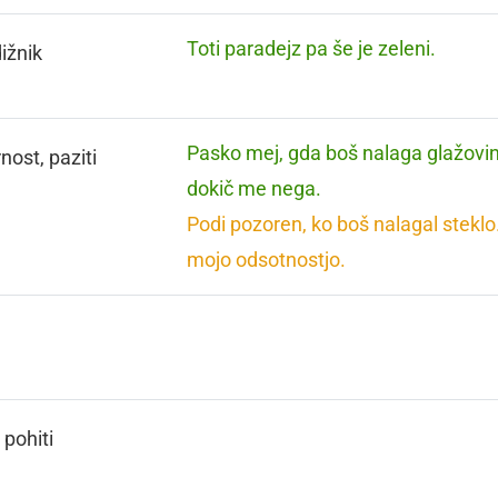
Toti paradejz pa še je zeleni.
ižnik
Pasko mej, gda boš nalaga glažovi
nost, paziti
dokič me nega.
Podi pozoren, ko boš nalagal steklo
mojo odsotnostjo.
, pohiti