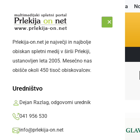
Naslovnica
No
Prlekija-on.net je največji in najbolje
obiskan spletni medij v širši Prlekiji,
Sledite nam:
PETEK, 7. AVGUST 2026
ustanovljen leta 2005. Mesečno nas
obišče okoli 450 tisoč obiskovalcev.
Uredništvo
Dejan Razlag, odgovorni urednik
041 956 530
info@prlekija-on.net