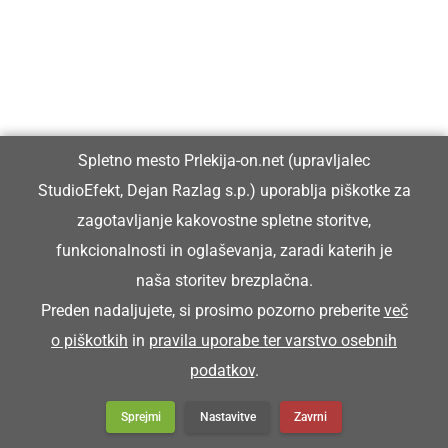
Da maš ali sledji igračo poklumpano.
POKOPIČ
Spletno mesto Prlekija-on.net (upravljalec
StudioEfekt, Dejan Razlag s.p.) uporablja piškotke za
grobar
zagotavljanje kakovostne spletne storitve,
funkcionalnosti in oglaševanja, zaradi katerih je
Pokopič je priša pijan na sprevod.
naša storitev brezplačna.
Preden nadaljujete, si prosimo pozorno preberite
več
POKRIVOČ
o piškotkih
in
pravila uporabe ter varstvo osebnih
podatkov
.
krovec (mojster za pokrivanje strehe s slamo)
Sprejmi
Nastavitve
Zavrni