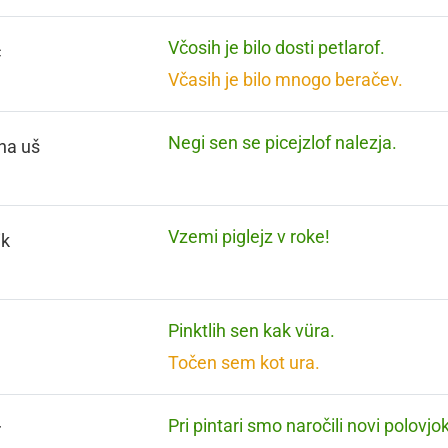
Včosih je bilo dosti petlarof.
č
Včasih je bilo mnogo beračev.
Negi sen se picejzlof nalezja.
na uš
Vzemi piglejz v roke!
ik
Pinktlih sen kak vüra.
n
Točen sem kot ura.
Pri pintari smo naročili novi polovjok
r