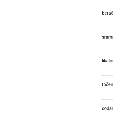
PETLAR
bera
PICEJZL
sram
PIGLEJZ
likaln
PINKTLIH
toče
PINTAR
soda