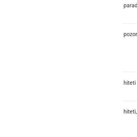
PARADEJZ
parad
PASKA
pozor
PAŠČITI
hiteti
PAŠČITI,
hiteti
PAŠČI SE