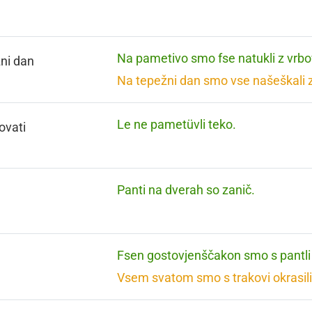
Na pametivo smo fse natukli z vrbo
ni dan
Na tepežni dan smo vse našeškali z
Le ne pametüvli teko.
ovati
Panti na dverah so zanič.
Fsen gostovjenščakon smo s pantli 
Vsem svatom smo s trakovi okrasili