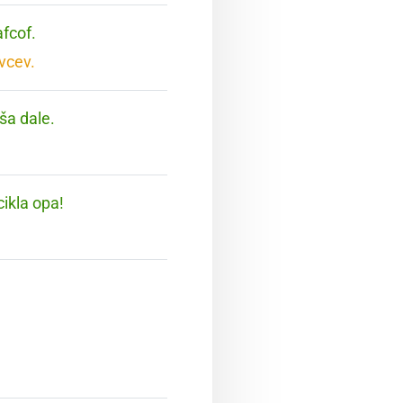
afcof.
vcev.
 ša dale.
cikla opa!