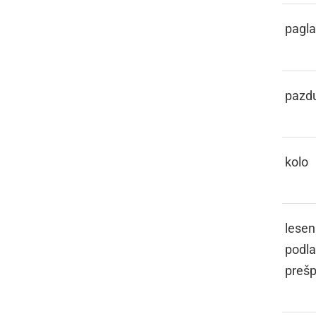
PATOGLAVEC
pagl
PAZDIHA
pazd
PECIKL
kolo
PEJIČ
lesen
podla
preš