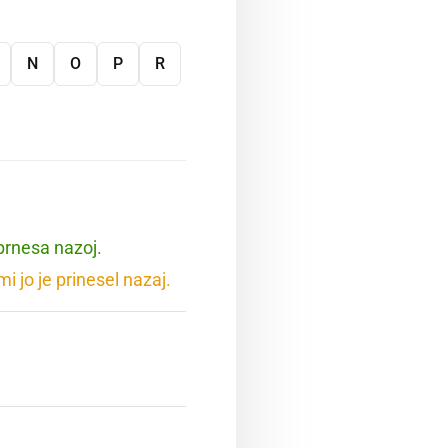
N
O
P
R
 prnesa nazoj.
i jo je prinesel nazaj.