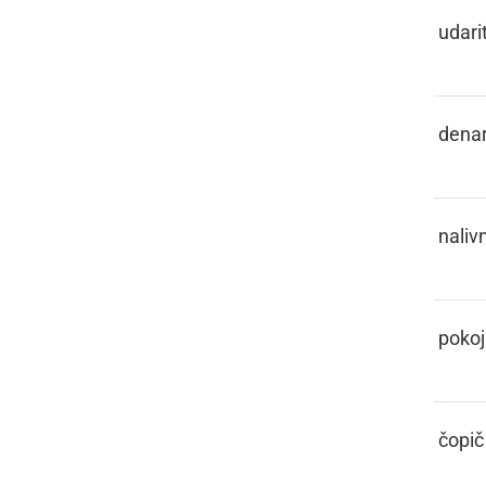
PELISNOTI
udarit
PENEZ
dena
PENKALO
naliv
PENZIJA
pokoj
PENZL
čopič