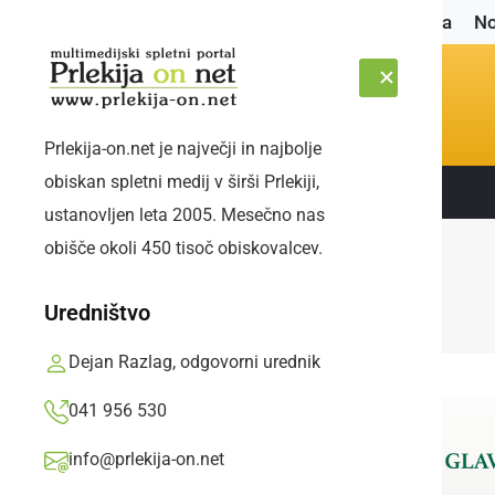
Naslovnica
No
Prlekija-on.net je največji in najbolje
obiskan spletni medij v širši Prlekiji,
Sledite nam:
ČETRTEK, 6. AVGUST 2026
ustanovljen leta 2005. Mesečno nas
obišče okoli 450 tisoč obiskovalcev.
Uredništvo
Dejan Razlag, odgovorni urednik
041 956 530
info@prlekija-on.net