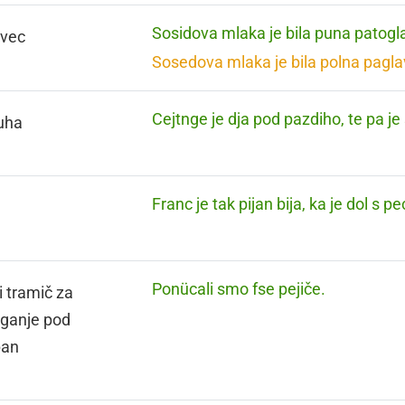
Sosidova mlaka je bila puna patogl
avec
Sosedova mlaka je bila polna pagla
Cejtnge je dja pod pazdiho, te pa je
uha
Franc je tak pijan bija, ka je dol s pe
Ponücali smo fse pejiče.
i tramič za
ganje pod
pan