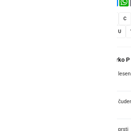
Vse
A
B
C
S
Š
T
U
Več besed na črko P
PACEL, PACL
lesen
PAJ TO PA JE
čude
PAKLI
prsti