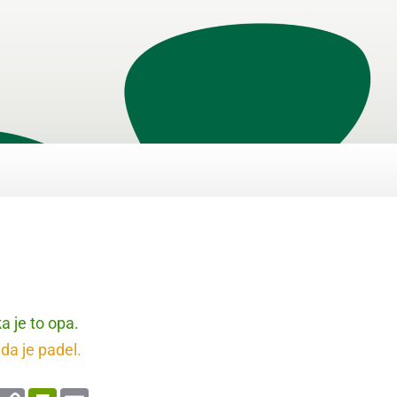
a je to opa.
 da je padel.
enger
WhatsApp
Copy
PrintFriendly
Email