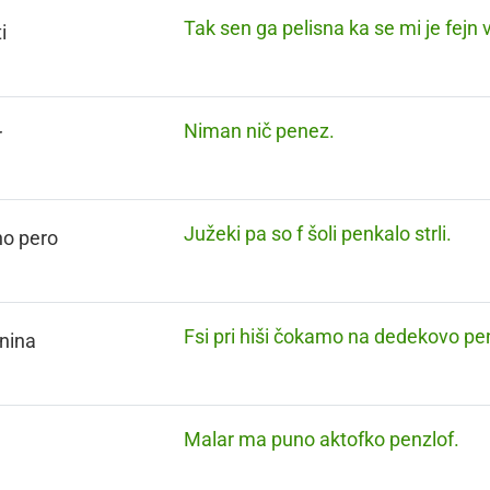
Tak sen ga pelisna ka se mi je fejn v
i
Niman nič penez.
r
Južeki pa so f šoli penkalo strli.
no pero
Fsi pri hiši čokamo na dedekovo pen
nina
Malar ma puno aktofko penzlof.