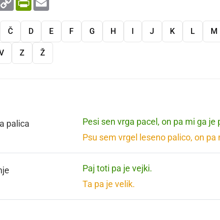
Link
Č
D
E
F
G
H
I
J
K
L
M
V
Z
Ž
Pesi sen vrga pacel, on pa mi ga je
a palica
Psu sem vrgel leseno palico, on pa m
Paj toti pa je vejki.
nje
Ta pa je velik.