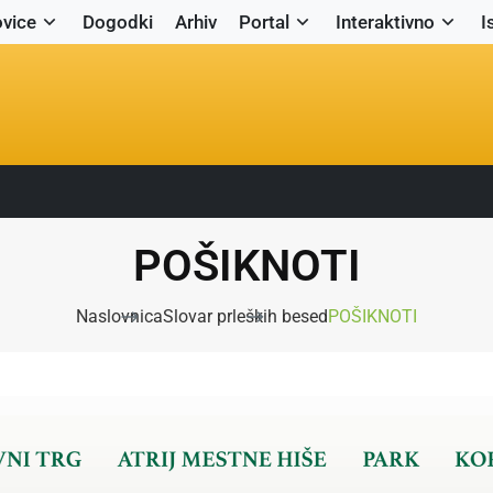
vice
Dogodki
Arhiv
Portal
Interaktivno
I
POŠIKNOTI
Naslovnica
Slovar prleških besed
POŠIKNOTI