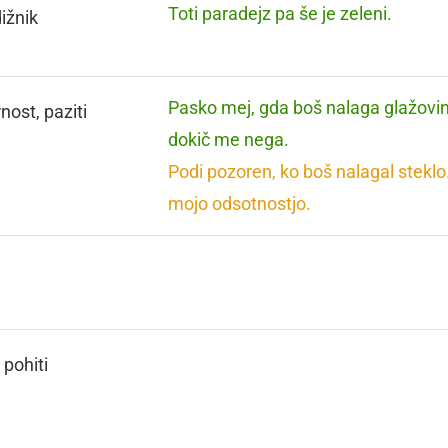
Toti paradejz pa še je zeleni.
ižnik
Pasko mej, gda boš nalaga glažovi
nost, paziti
dokič me nega.
Podi pozoren, ko boš nalagal steklo
mojo odsotnostjo.
, pohiti