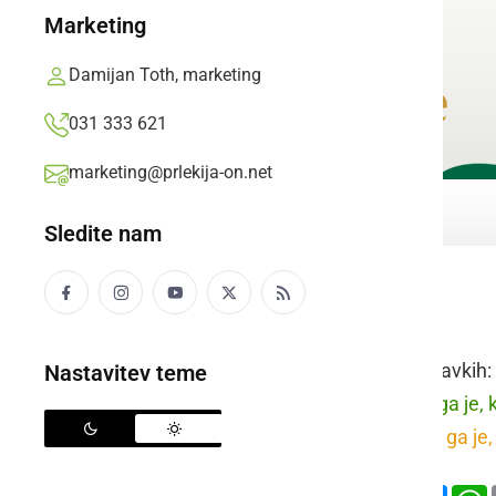
Marketing
Damijan Toth, marketing
031 333 621
marketing@prlekija-on.net
Sledite nam
poriniti
Raba besede v stavkih:
Nastavitev teme
prleško:
Pošikna ga je, k
slovensko:
Porinil ga je,
Deli
Facebook
X
Mess