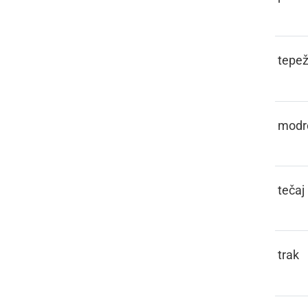
PAMETIVA
tepež
PAMETÜVATI
modr
PANT
tečaj
PANTL
trak