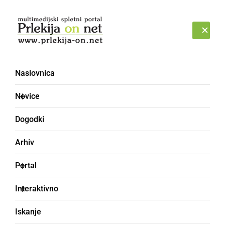
Prijava
ČETRTEK, 6. AVGUST 2026
Naslovnica
popun
Novice
Dogodki
Arhiv
Portal
Interaktivno
Iskanje
celoten, celosten