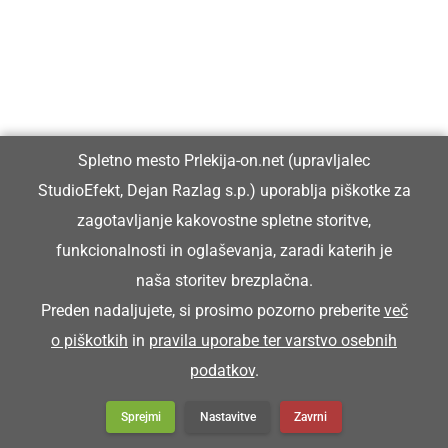
Da maš ali sledji igračo poklumpano.
POKOPIČ
Spletno mesto Prlekija-on.net (upravljalec
grobar
StudioEfekt, Dejan Razlag s.p.) uporablja piškotke za
zagotavljanje kakovostne spletne storitve,
Pokopič je priša pijan na sprevod.
funkcionalnosti in oglaševanja, zaradi katerih je
naša storitev brezplačna.
POKRIVOČ
Preden nadaljujete, si prosimo pozorno preberite
več
o piškotkih
in
pravila uporabe ter varstvo osebnih
podatkov
.
krovec (mojster za pokrivanje strehe s slamo)
Sprejmi
Nastavitve
Zavrni
Zütra bode priša pokrivoč, ka bomo kučo