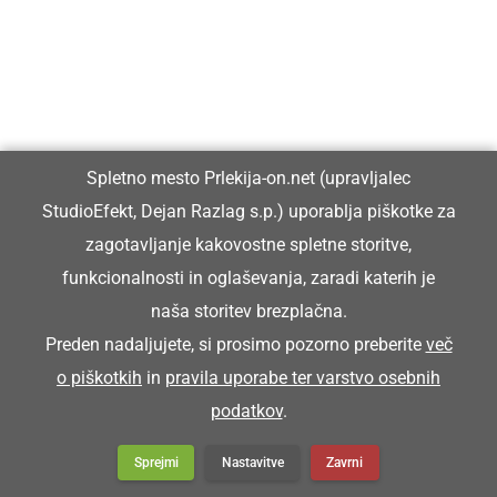
POKRIVOČ
krovec (mojster za pokrivanje strehe s slamo)
Spletno mesto Prlekija-on.net (upravljalec
StudioEfekt, Dejan Razlag s.p.) uporablja piškotke za
Zütra bode priša pokrivoč, ka bomo kučo
zagotavljanje kakovostne spletne storitve,
prekrili.
funkcionalnosti in oglaševanja, zaradi katerih je
naša storitev brezplačna.
POLBA
Preden nadaljujete, si prosimo pozorno preberite
več
o piškotkih
in
pravila uporabe ter varstvo osebnih
podatkov
.
žoga
Sprejmi
Nastavitve
Zavrni
Tak dugo smo noreli, ka je polba prletela zroven