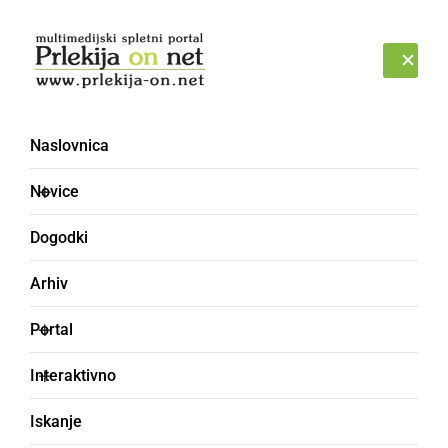
Prijava
NEDELJA, 9. AVGUST 2026
Naslovnica
PIRAF
Novice
Dogodki
Arhiv
Portal
Interaktivno
Iskanje
gnil, strohnel