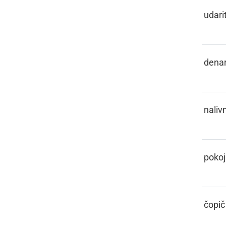
PELISNOTI
udarit
PENEZ
dena
PENKALO
naliv
PENZIJA
pokoj
PENZL
čopič