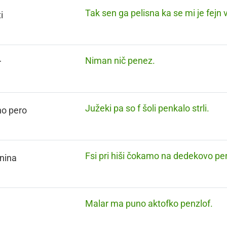
Tak sen ga pelisna ka se mi je fejn v
i
Niman nič penez.
r
Južeki pa so f šoli penkalo strli.
no pero
Fsi pri hiši čokamo na dedekovo pen
nina
Malar ma puno aktofko penzlof.