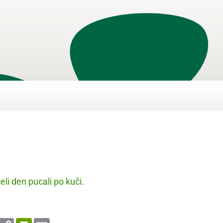
li den pucali po kuči.
enger
WhatsApp
Copy
PrintFriendly
Email