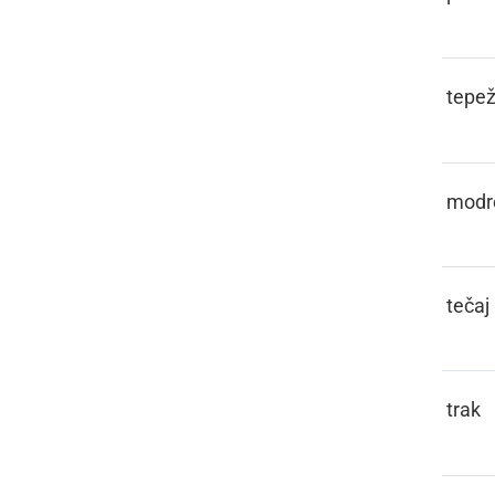
PAMETIVA
tepež
PAMETÜVATI
modr
PANT
tečaj
PANTL
trak