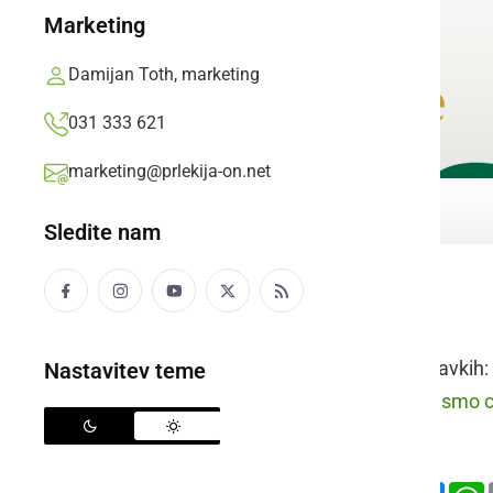
Marketing
Damijan Toth, marketing
031 333 621
marketing@prlekija-on.net
Sledite nam
čistiti
Raba besede v stavkih:
Nastavitev teme
prleško:
Fčera pa smo ce
slovensko:
Deli
Facebook
X
Mess