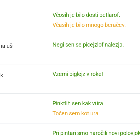
Včosih je bilo dosti petlarof.
č
Včasih je bilo mnogo beračev.
Negi sen se picejzlof nalezja.
na uš
Vzemi piglejz v roke!
ik
Pinktlih sen kak vüra.
n
Točen sem kot ura.
Pri pintari smo naročili novi polovjok
r