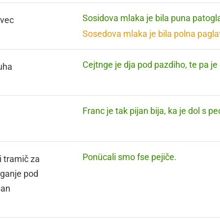
Sosidova mlaka je bila puna patogl
avec
Sosedova mlaka je bila polna pagla
Cejtnge je dja pod pazdiho, te pa je
uha
Franc je tak pijan bija, ka je dol s pe
Ponücali smo fse pejiče.
i tramič za
ganje pod
pan