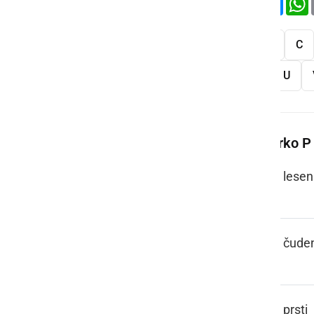
Vse
A
B
C
S
Š
T
U
Več besed na črko P
PACEL, PACL
lesen
PAJ TO PA JE
čude
PAKLI
prsti