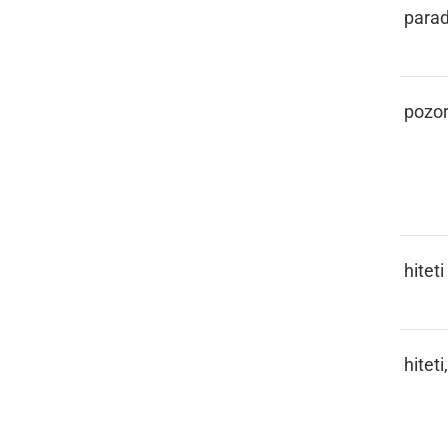
PARADEJZ
parad
PASKA
pozor
PAŠČITI
hiteti
PAŠČITI,
hiteti
PAŠČI SE