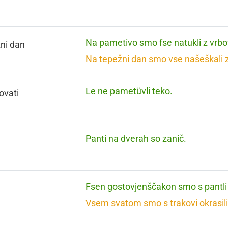
Na pametivo smo fse natukli z vrbo
ni dan
Na tepežni dan smo vse našeškali z
Le ne pametüvli teko.
ovati
Panti na dverah so zanič.
Fsen gostovjenščakon smo s pantli 
Vsem svatom smo s trakovi okrasili