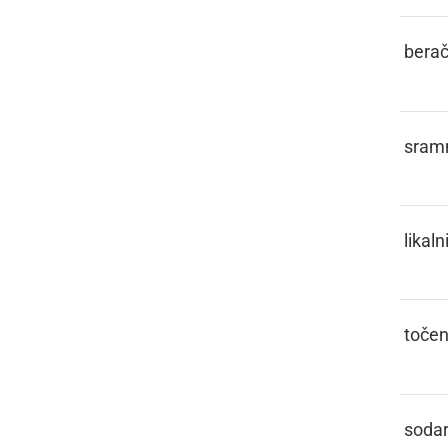
PETLAR
bera
PICEJZL
sram
PIGLEJZ
likaln
PINKTLIH
toče
PINTAR
soda