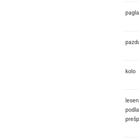
PATOGLAVEC
pagl
PAZDIHA
pazd
PECIKL
kolo
PEJIČ
lesen
podla
preš