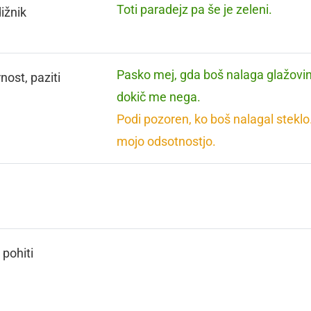
Toti paradejz pa še je zeleni.
ižnik
Pasko mej, gda boš nalaga glažovi
nost, paziti
dokič me nega.
Podi pozoren, ko boš nalagal steklo
mojo odsotnostjo.
, pohiti