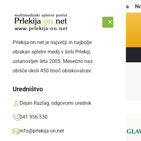
Naslovnica
No
Prlekija-on.net je največji in najbolje
obiskan spletni medij v širši Prlekiji,
Sledite nam:
SOBOTA, 8. AVGUST 2026
ustanovljen leta 2005. Mesečno nas
obišče okoli 450 tisoč obiskovalcev.
Uredništvo
Dejan Razlag, odgovorni urednik
041 956 530
info@prlekija-on.net