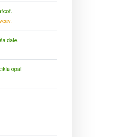
afcof.
vcev.
 ša dale.
cikla opa!