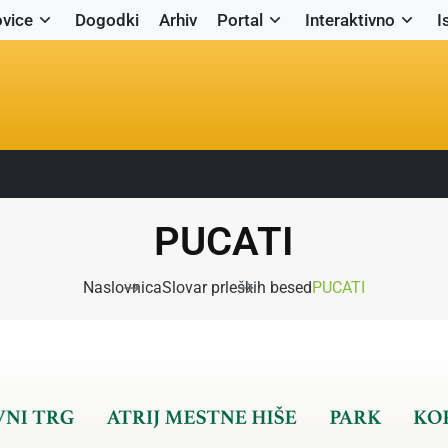
vice
Dogodki
Arhiv
Portal
Interaktivno
I
PUCATI
Naslovnica
Slovar prleških besed
PUCATI