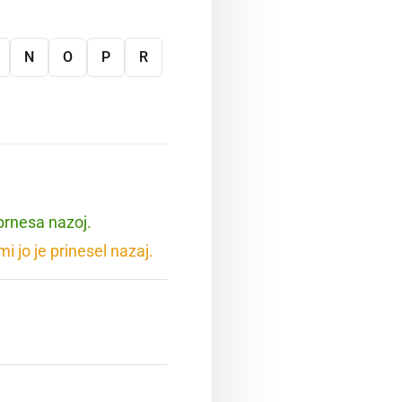
N
O
P
R
 prnesa nazoj.
i jo je prinesel nazaj.