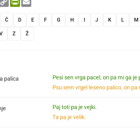
Link
Č
D
E
F
G
H
I
J
K
L
M
V
Z
Ž
Pesi sen vrga pacel, on pa mi ga je
a palica
Psu sem vrgel leseno palico, on pa m
Paj toti pa je vejki.
nje
Ta pa je velik.