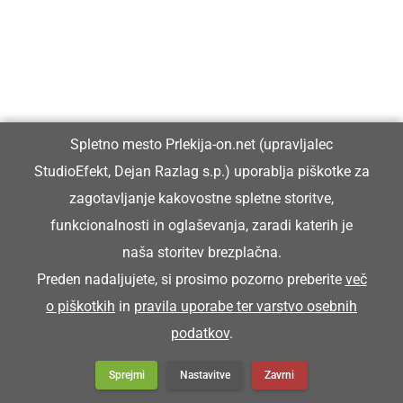
Da maš ali sledji igračo poklumpano.
POKOPIČ
Spletno mesto Prlekija-on.net (upravljalec
grobar
StudioEfekt, Dejan Razlag s.p.) uporablja piškotke za
zagotavljanje kakovostne spletne storitve,
Pokopič je priša pijan na sprevod.
funkcionalnosti in oglaševanja, zaradi katerih je
naša storitev brezplačna.
POKRIVOČ
Preden nadaljujete, si prosimo pozorno preberite
več
o piškotkih
in
pravila uporabe ter varstvo osebnih
podatkov
.
krovec (mojster za pokrivanje strehe s slamo)
Sprejmi
Nastavitve
Zavrni
Zütra bode priša pokrivoč, ka bomo kučo