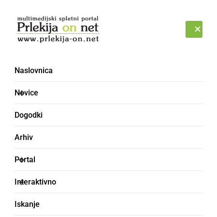
Prijava
SOBOTA, 8. AVGUST 2026
Naslovnica
PROTROL
Novice
Dogodki
Arhiv
Portal
Interaktivno
Iskanje
pečica