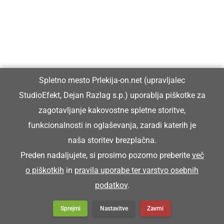
Da maš ali sledji igračo poklumpano.
POKOPIČ
Spletno mesto Prlekija-on.net (upravljalec
StudioEfekt, Dejan Razlag s.p.) uporablja piškotke za
grobar
zagotavljanje kakovostne spletne storitve,
funkcionalnosti in oglaševanja, zaradi katerih je
Pokopič je priša pijan na sprevod.
naša storitev brezplačna.
Preden nadaljujete, si prosimo pozorno preberite
več
POKRIVOČ
o piškotkih
in
pravila uporabe ter varstvo osebnih
podatkov
.
krovec (mojster za pokrivanje strehe s slamo)
Sprejmi
Nastavitve
Zavrni