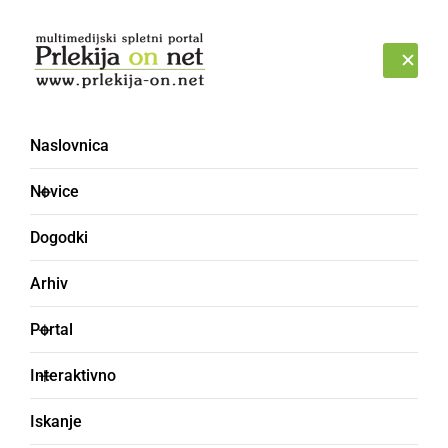
Prijava
NEDELJA, 9. AVGUST 2026
Naslovnica
PÜČEL
Novice
Dogodki
Arhiv
Portal
Interaktivno
Iskanje
sod