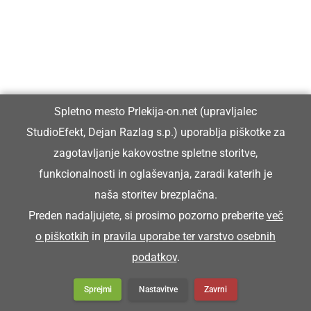
Da maš ali sledji igračo poklumpano.
POKOPIČ
Spletno mesto Prlekija-on.net (upravljalec
grobar
StudioEfekt, Dejan Razlag s.p.) uporablja piškotke za
zagotavljanje kakovostne spletne storitve,
Pokopič je priša pijan na sprevod.
funkcionalnosti in oglaševanja, zaradi katerih je
naša storitev brezplačna.
POKRIVOČ
Preden nadaljujete, si prosimo pozorno preberite
več
o piškotkih
in
pravila uporabe ter varstvo osebnih
podatkov
.
krovec (mojster za pokrivanje strehe s slamo)
Sprejmi
Nastavitve
Zavrni
Zütra bode priša pokrivoč, ka bomo kučo