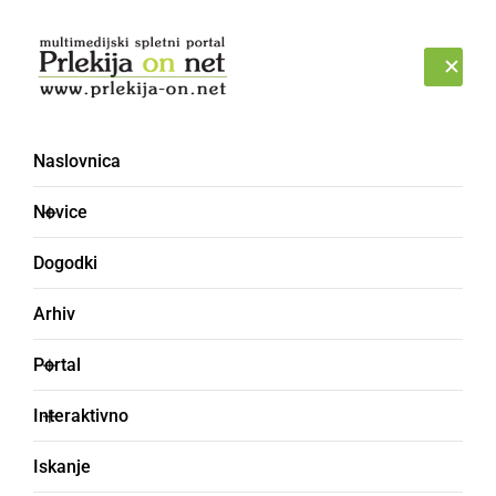
Prijava
ČETRTEK, 6. AVGUST 2026
Naslovnica
PÜTAR
Novice
Dogodki
Arhiv
Portal
Interaktivno
Iskanje
brentar