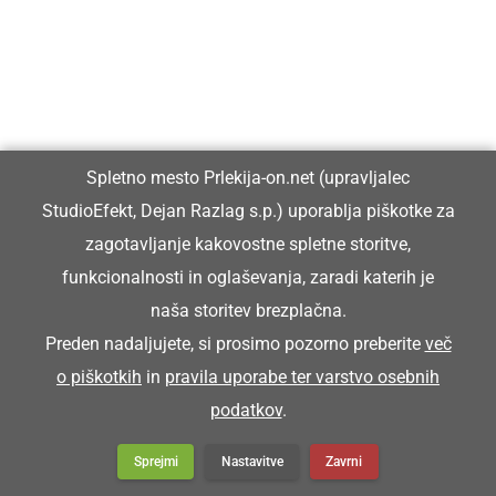
Pokopič je priša pijan na sprevod.
POKRIVOČ
Spletno mesto Prlekija-on.net (upravljalec
krovec (mojster za pokrivanje strehe s slamo)
StudioEfekt, Dejan Razlag s.p.) uporablja piškotke za
zagotavljanje kakovostne spletne storitve,
Zütra bode priša pokrivoč, ka bomo kučo
funkcionalnosti in oglaševanja, zaradi katerih je
prekrili.
naša storitev brezplačna.
Preden nadaljujete, si prosimo pozorno preberite
več
POLBA
o piškotkih
in
pravila uporabe ter varstvo osebnih
podatkov
.
žoga
Sprejmi
Nastavitve
Zavrni