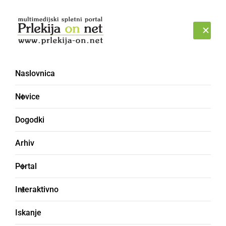
Prijava
SOBOTA, 8. AVGUST 2026
Naslovnica
PLEHMUZIKA
Novice
Dogodki
Arhiv
Portal
Interaktivno
Iskanje
godba na pihala