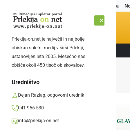
Naslovnica
No
Prlekija-on.net je največji in najbolje
obiskan spletni medij v širši Prlekiji,
Sledite nam:
SOBOTA, 8. AVGUST 2026
ustanovljen leta 2005. Mesečno nas
obišče okoli 450 tisoč obiskovalcev.
Uredništvo
Dejan Razlag, odgovorni urednik
041 956 530
info@prlekija-on.net