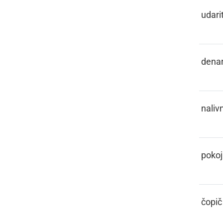
PELISNOTI
udarit
PENEZ
dena
PENKALO
naliv
PENZIJA
pokoj
PENZL
čopič