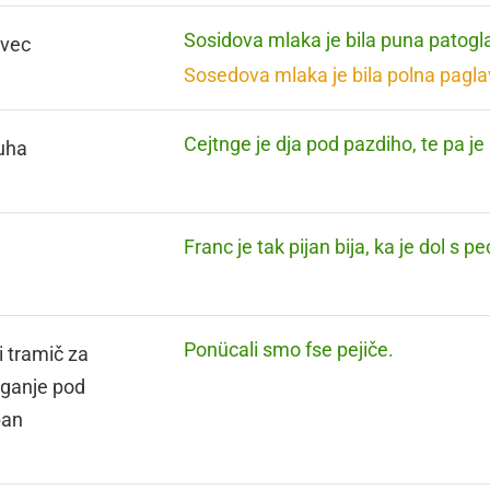
Sosidova mlaka je bila puna patogl
avec
Sosedova mlaka je bila polna pagla
Cejtnge je dja pod pazdiho, te pa je
uha
Franc je tak pijan bija, ka je dol s pe
Ponücali smo fse pejiče.
i tramič za
ganje pod
pan