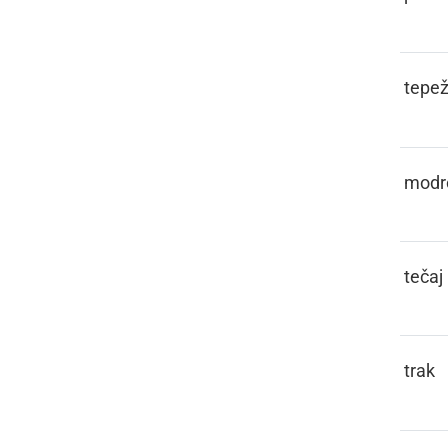
PAMETIVA
tepež
PAMETÜVATI
modr
PANT
tečaj
PANTL
trak