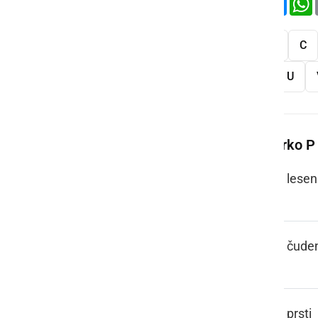
Vse
A
B
C
S
Š
T
U
Več besed na črko P
PACEL, PACL
lesen
PAJ TO PA JE
čude
PAKLI
prsti