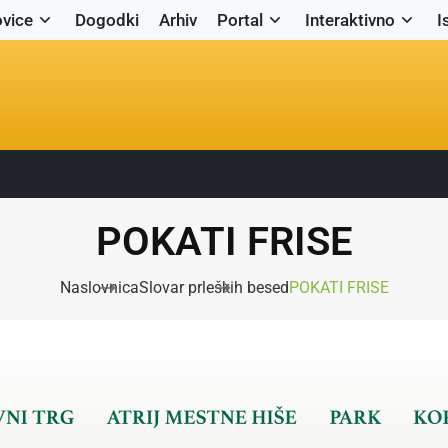
vice
Dogodki
Arhiv
Portal
Interaktivno
I
POKATI FRISE
Naslovnica
Slovar prleških besed
POKATI FRISE