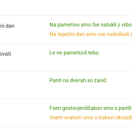
Na pametivo smo fse natukli z vrbo
ni dan
Na tepežni dan smo vse našeškali z
Le ne pametüvli teko.
ovati
Panti na dverah so zanič.
Fsen gostovjenščakon smo s pantli 
Vsem svatom smo s trakovi okrasili