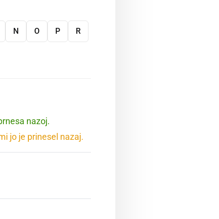
N
O
P
R
 prnesa nazoj.
i jo je prinesel nazaj.