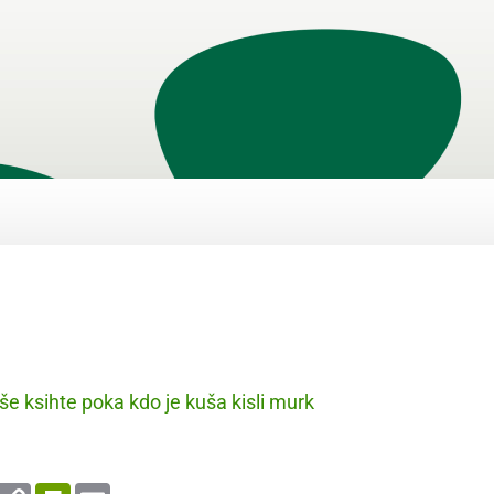
še ksihte poka kdo je kuša kisli murk
enger
WhatsApp
Copy
PrintFriendly
Email