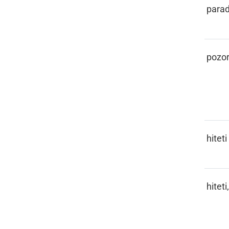
PARADEJZ
parad
PASKA
pozor
PAŠČITI
hiteti
PAŠČITI,
hiteti
PAŠČI SE