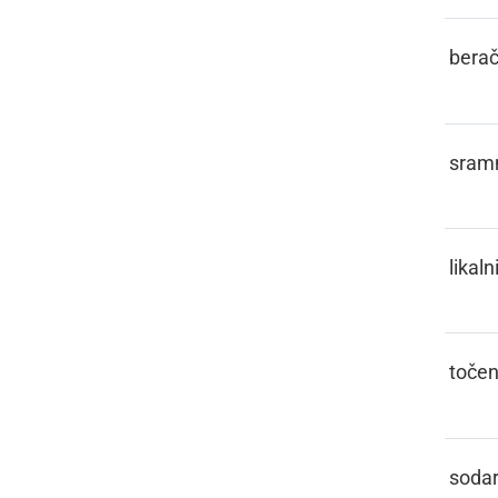
PETLAR
bera
PICEJZL
sram
PIGLEJZ
likaln
PINKTLIH
toče
PINTAR
soda