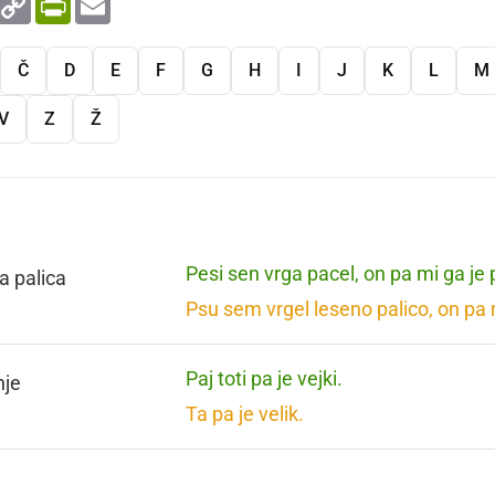
Link
Č
D
E
F
G
H
I
J
K
L
M
V
Z
Ž
Pesi sen vrga pacel, on pa mi ga je
a palica
Psu sem vrgel leseno palico, on pa m
Paj toti pa je vejki.
nje
Ta pa je velik.