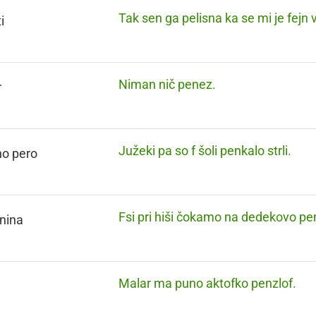
Tak sen ga pelisna ka se mi je fejn v
i
Niman nič penez.
r
Južeki pa so f šoli penkalo strli.
no pero
Fsi pri hiši čokamo na dedekovo pen
nina
Malar ma puno aktofko penzlof.