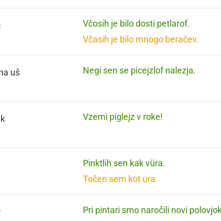
Včosih je bilo dosti petlarof.
č
Včasih je bilo mnogo beračev.
Negi sen se picejzlof nalezja.
na uš
Vzemi piglejz v roke!
ik
Pinktlih sen kak vüra.
n
Točen sem kot ura.
Pri pintari smo naročili novi polovjok
r