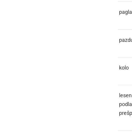
PATOGLAVEC
pagl
PAZDIHA
pazd
PECIKL
kolo
PEJIČ
lesen
podla
preš