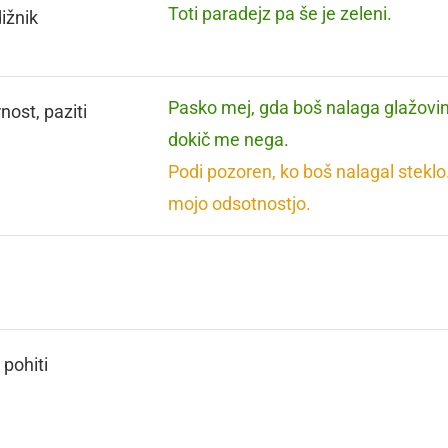
Toti paradejz pa še je zeleni.
ižnik
Pasko mej, gda boš nalaga glažovi
nost, paziti
dokič me nega.
Podi pozoren, ko boš nalagal steklo
mojo odsotnostjo.
, pohiti