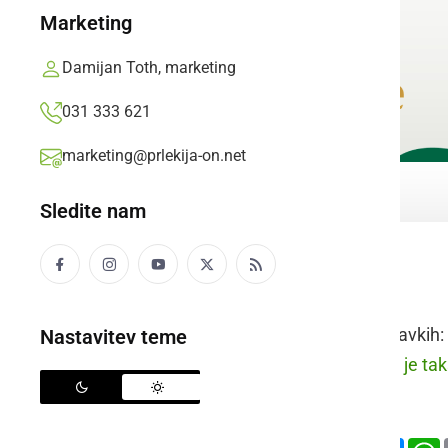
Marketing
Damijan Toth, marketing
031 333 621
marketing@prlekija-on.net
Sledite nam
delati grimase
Raba besede v stavkih:
Nastavitev teme
prleško:
Mali Blaž je tak
slovensko:
Deli
Facebook
X
Mess