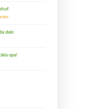
afcof.
vcev.
 ša dale.
cikla opa!