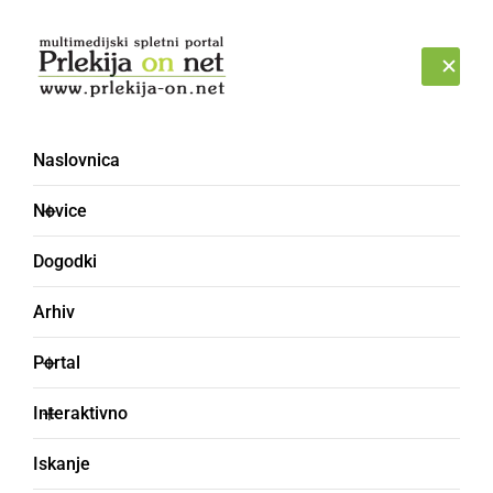
Prijava
PETEK, 7. AVGUST 2026
Naslovnica
PAŠČITI
Novice
Dogodki
Arhiv
Portal
Interaktivno
Iskanje
hiteti