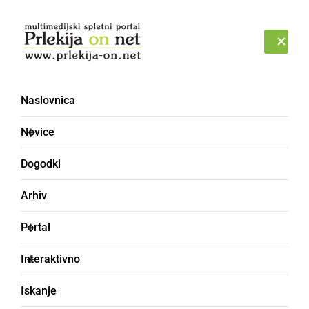
Prijava
SOBOTA, 8. AVGUST 2026
Naslovnica
PLÜNOTI
Novice
Dogodki
Arhiv
Portal
Interaktivno
Iskanje
pljuniti