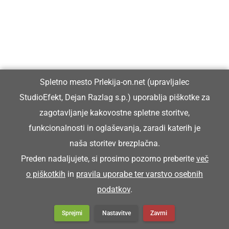
Pokopič je priša pijan na sprevod.
POKRIVOČ
Spletno mesto Prlekija-on.net (upravljalec
krovec (mojster za pokrivanje strehe s slamo)
StudioEfekt, Dejan Razlag s.p.) uporablja piškotke za
zagotavljanje kakovostne spletne storitve,
Zütra bode priša pokrivoč, ka bomo kučo
funkcionalnosti in oglaševanja, zaradi katerih je
prekrili.
naša storitev brezplačna.
Preden nadaljujete, si prosimo pozorno preberite
več
POLBA
o piškotkih
in
pravila uporabe ter varstvo osebnih
podatkov
.
žoga
Sprejmi
Nastavitve
Zavrni