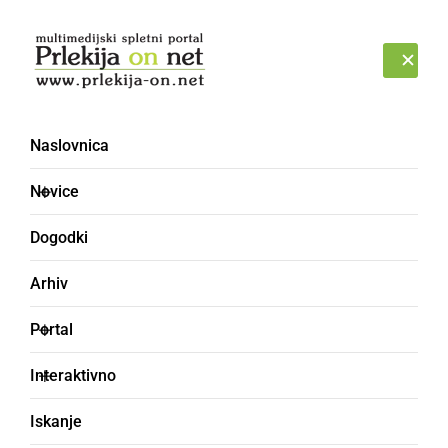
Prijava
PETEK, 7. AVGUST 2026
Naslovnica
KAPICLON
Novice
Dogodki
Arhiv
Portal
Interaktivno
Iskanje
kovinska ovratnica za govedo