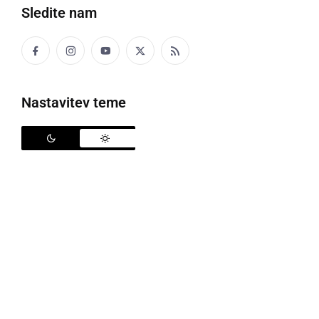
Sledite nam
KA
da
Nastavitev teme
Ka te ne vidin več tü!
Da te ne vidim več tukaj!
KAJER
otrok
Samo za kajere moren delati.
Samo za otroke moram delati.