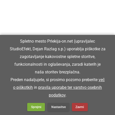
Franc pa je koršicar zgüba.
Franc je zgubil blatnik.
KORTATI SE
Spletno mesto Prlekija-on.net (upravljalec
StudioEfekt, Dejan Razlag s.p.) uporablja piškotke za
kartati se
zagotavljanje kakovostne spletne storitve,
funkcionalnosti in oglaševanja, zaradi katerih je
Snoči pa smo se kortali.
naša storitev brezplačna.
Preden nadaljujete, si prosimo pozorno preberite
več
KORUŽJAK
o piškotkih
in
pravila uporabe ter varstvo osebnih
podatkov
.
koružnjak (stavba za hranjenje koruze.)
Sprejmi
Nastavitve
Zavrni