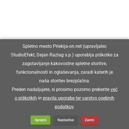
Franc pa je koršicar zgüba.
Franc je zgubil blatnik.
KORTATI SE
Spletno mesto Prlekija-on.net (upravljalec
StudioEfekt, Dejan Razlag s.p.) uporablja piškotke za
zagotavljanje kakovostne spletne storitve,
kartati se
funkcionalnosti in oglaševanja, zaradi katerih je
naša storitev brezplačna.
Snoči pa smo se kortali.
Preden nadaljujete, si prosimo pozorno preberite
več
o piškotkih
in
pravila uporabe ter varstvo osebnih
KORUŽJAK
podatkov
.
Sprejmi
Nastavitve
Zavrni
koružnjak (stavba za hranjenje koruze.)