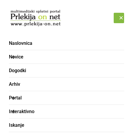
Prijava
SOBOTA, 8. AVGUST 2026
Naslovnica
kokot
Novice
Dogodki
Arhiv
Portal
Interaktivno
Iskanje
petelin