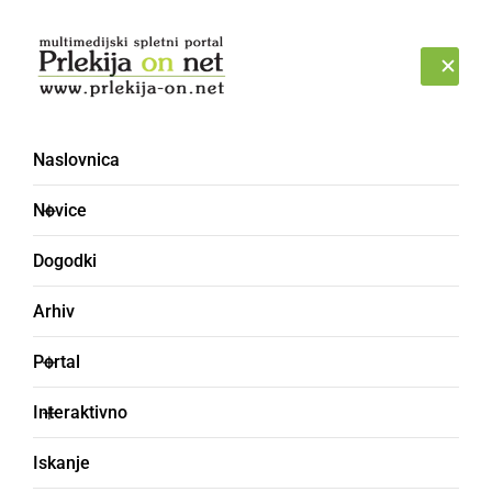
Prijava
PETEK, 7. AVGUST 2026
Naslovnica
KUČET
Novice
Dogodki
Arhiv
Portal
Interaktivno
Iskanje
kolk