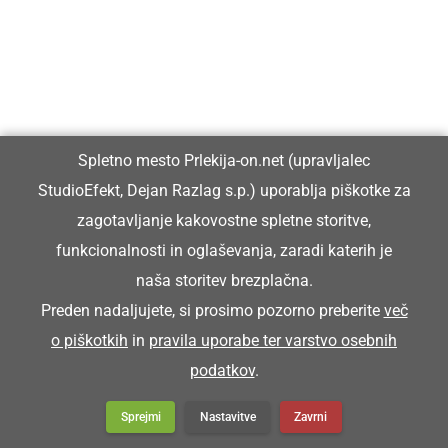
F korpeci nosimo šunko k žegni.
KORŠICAR
Spletno mesto Prlekija-on.net (upravljalec
StudioEfekt, Dejan Razlag s.p.) uporablja piškotke za
blatnik (pri kolesu)
zagotavljanje kakovostne spletne storitve,
funkcionalnosti in oglaševanja, zaradi katerih je
Franc pa je koršicar zgüba.
naša storitev brezplačna.
Franc je zgubil blatnik.
Preden nadaljujete, si prosimo pozorno preberite
več
o piškotkih
in
pravila uporabe ter varstvo osebnih
KORTATI SE
podatkov
.
Sprejmi
Nastavitve
Zavrni
kartati se