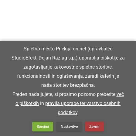
Franc pa je koršicar zgüba.
Franc je zgubil blatnik.
KORTATI SE
Spletno mesto Prlekija-on.net (upravljalec
StudioEfekt, Dejan Razlag s.p.) uporablja piškotke za
zagotavljanje kakovostne spletne storitve,
kartati se
funkcionalnosti in oglaševanja, zaradi katerih je
naša storitev brezplačna.
Snoči pa smo se kortali.
Preden nadaljujete, si prosimo pozorno preberite
več
o piškotkih
in
pravila uporabe ter varstvo osebnih
KORUŽJAK
podatkov
.
Sprejmi
Nastavitve
Zavrni
koružnjak (stavba za hranjenje koruze.)