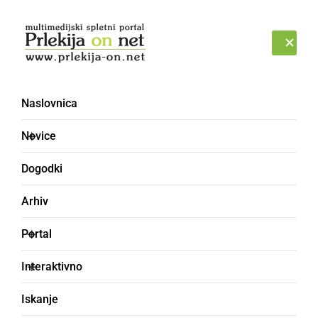
Prijava
ČETRTEK, 6. AVGUST 2026
Naslovnica
KOLNKIŠTA
Novice
Dogodki
Arhiv
Portal
Interaktivno
Iskanje
zaboj za drva