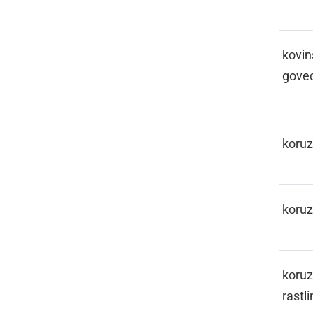
KAPICLON
kovin
gove
KARUZA
koru
KARUZIJE
koruz
KARUZINOFKA
koruz
rastli