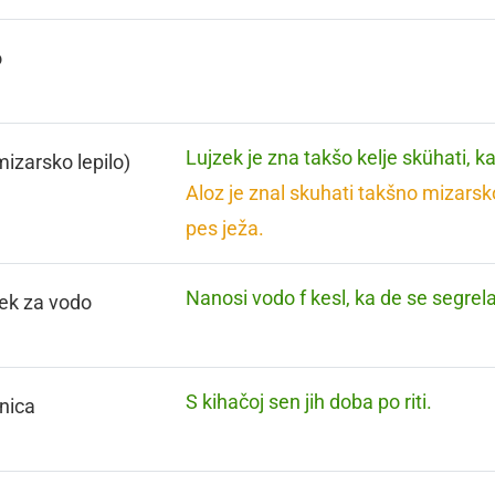
o
Lujzek je zna takšo kelje skühati, ka
mizarsko lepilo)
Aloz je znal skuhati takšno mizarsko 
pes ježa.
Nanosi vodo f kesl, ka de se segrela
ček za vodo
S kihačoj sen jih doba po riti.
nica