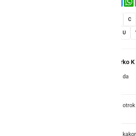
Vse
A
B
C
S
Š
T
U
Več besed na črko K
KA
da
KAJER
otrok
KAK KODIK
kakor 