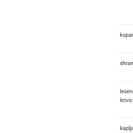
JE
KALUŽAJE
kopa
KAMURA
shra
KANKOLE
lesen
letvic
KAPICLATI
kaplja