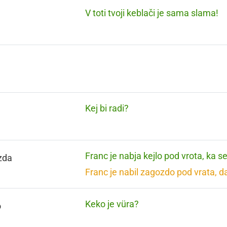
V toti tvoji keblači je sama slama!
Kej bi radi?
Franc je nabja kejlo pod vrota, ka s
zda
Franc je nabil zagozdo pod vrata, d
Keko je vüra?
o