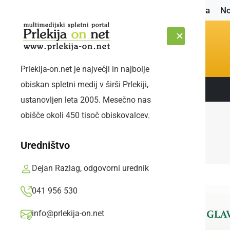
Naslovnica
No
Prlekija-on.net je največji in najbolje
obiskan spletni medij v širši Prlekiji,
Sledite nam:
PETEK, 7. AVGUST 2026
ustanovljen leta 2005. Mesečno nas
obišče okoli 450 tisoč obiskovalcev.
Uredništvo
Dejan Razlag, odgovorni urednik
041 956 530
info@prlekija-on.net