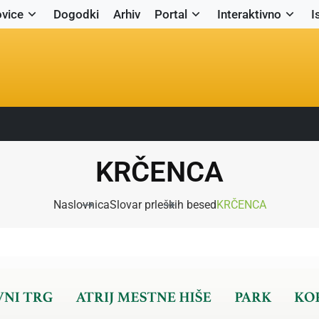
vice
Dogodki
Arhiv
Portal
Interaktivno
I
KRČENCA
Naslovnica
Slovar prleških besed
KRČENCA