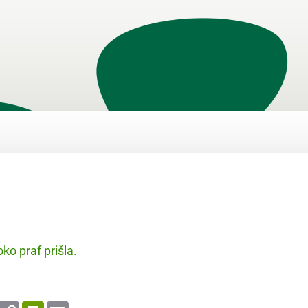
ko praf prišla.
enger
WhatsApp
Copy
PrintFriendly
Email