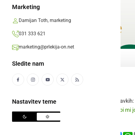
Marketing
Damijan Toth, marketing
031 333 621
marketing@prlekija-on.net
Sledite nam
rovača
Raba besede v stavkih:
Nastavitev teme
prleško:
Krčenca bi mi jo
slovensko:
Deli
Facebook
X
Mess