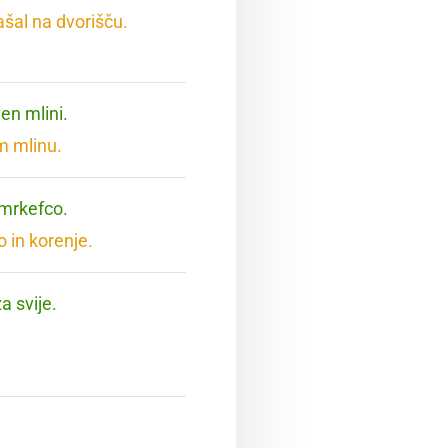
ašal na dvorišču.
en mlini.
m mlinu.
 mrkefco.
 in korenje.
a svije.