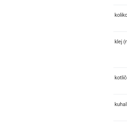
KELIKO
kolik
KELJE
klej (
KESL
kotli
KIHAČA
kuhal