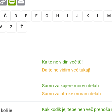
Link
Č
D
E
F
G
H
I
J
K
L
M
V
Z
Ž
Ka te ne vidin več tü!
Da te ne vidim več tukaj!
Samo za kajere moren delati.
Samo za otroke moram delati.
Kak kodik je, tebe nen več prenoša 
koli je