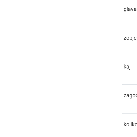
KEBLAČA
glava
KEHLI
zobje
KEJ
kaj
KEJLA
zago
KEKO
kolik