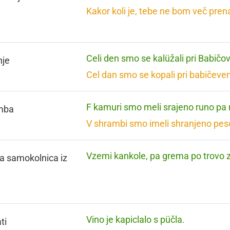
Kakor koli je, tebe ne bom več pren
Celi den smo se kalüžali pri Babičov
nje
Cel dan smo se kopali pri babičeve
F kamuri smo meli srajeno runo pa
mba
V shrambi smo imeli shranjeno peso
Vzemi kankole, pa grema po trovo z
a samokolnica iz
Vino je kapiclalo s püčla.
ti