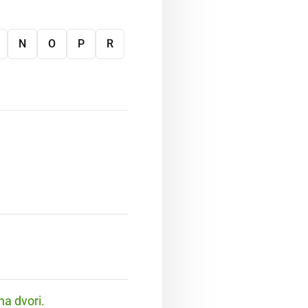
N
O
P
R
na dvori.