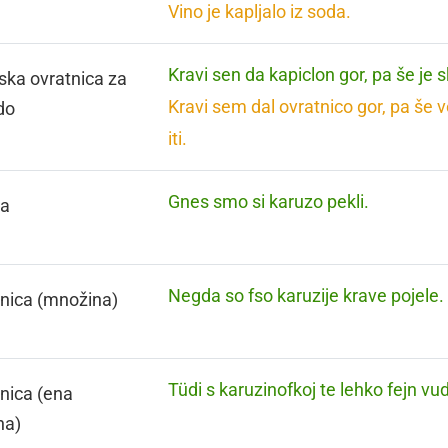
Vino je kapljalo iz soda.
Kravi sen da kapiclon gor, pa še je s
ska ovratnica za
Kravi sem dal ovratnico gor, pa še 
do
iti.
Gnes smo si karuzo pekli.
za
Negda so fso karuzije krave pojele.
nica (množina)
Tüdi s karuzinofkoj te lehko fejn vud
nica (ena
na)