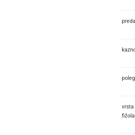
KASL
preda
KAŠTIGATI
kazno
KCOJ
poleg
KEBER
vrsta
fižola