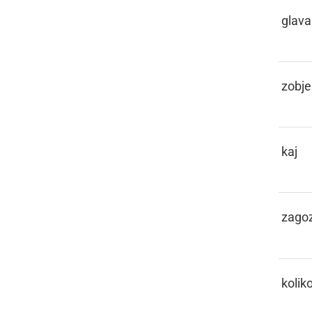
KEBLAČA
glava
KEHLI
zobje
KEJ
kaj
KEJLA
zago
KEKO
kolik