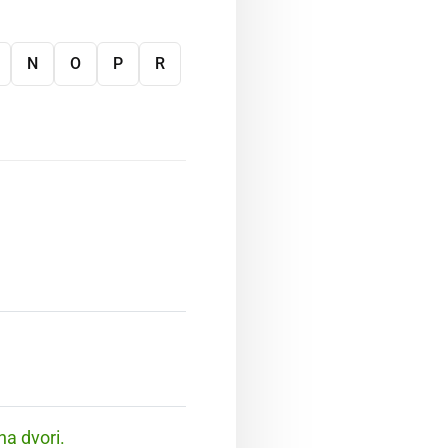
N
O
P
R
na dvori.