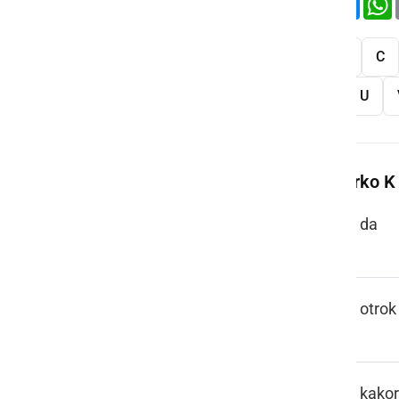
Vse
A
B
C
S
Š
T
U
Več besed na črko K
KA
da
KAJER
otrok
KAK KODIK
kakor 