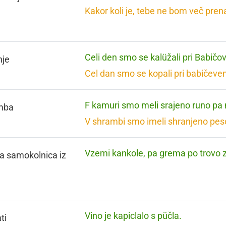
Kakor koli je, tebe ne bom več pren
Celi den smo se kalüžali pri Babičov
nje
Cel dan smo se kopali pri babičeve
F kamuri smo meli srajeno runo pa
mba
V shrambi smo imeli shranjeno peso
Vzemi kankole, pa grema po trovo z
a samokolnica iz
Vino je kapiclalo s püčla.
ti