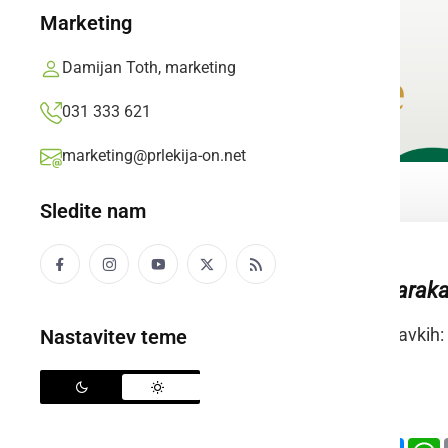
Marketing
Damijan Toth, marketing
031 333 621
marketing@prlekija-on.net
Sledite nam
lesen objekt, baraka
Raba besede v stavkih:
Nastavitev teme
prleško:
slovensko:
Deli
Facebook
X
Mess