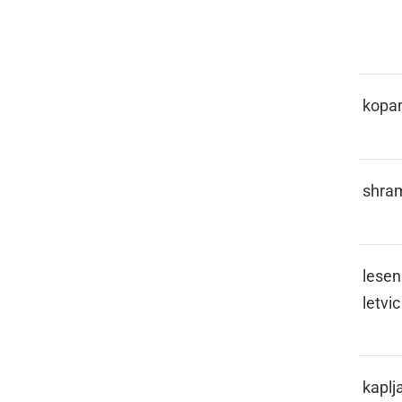
JE
KALUŽAJE
kopa
KAMURA
shra
KANKOLE
lesen
letvic
KAPICLATI
kaplja