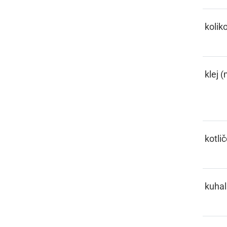
KELIKO
kolik
KELJE
klej (
KESL
kotli
KIHAČA
kuhal