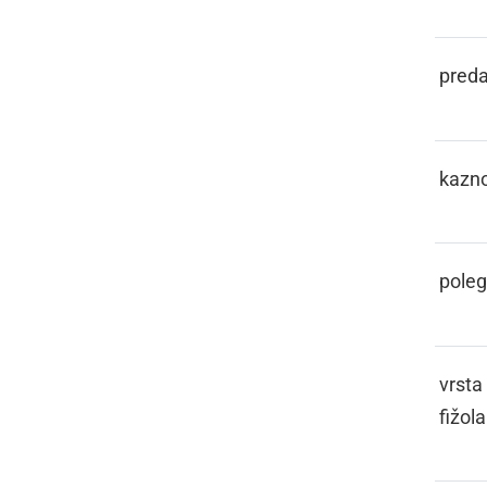
KASL
preda
KAŠTIGATI
kazno
KCOJ
poleg
KEBER
vrsta
fižola