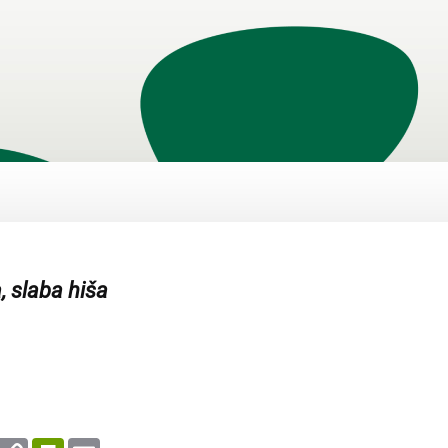
, slaba hiša
enger
WhatsApp
Copy
PrintFriendly
Email