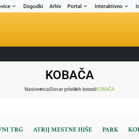
vice
Dogodki
Arhiv
Portal
Interaktivno
I
KOBAČA
Naslovnica
Slovar prleških besed
KOBAČA