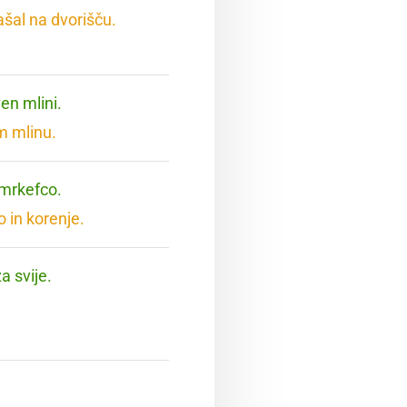
ašal na dvorišču.
en mlini.
m mlinu.
 mrkefco.
 in korenje.
a svije.