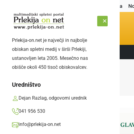
Naslovnica
No
Prlekija-on.net je največji in najbolje
obiskan spletni medij v širši Prlekiji,
Sledite nam:
ČETRTEK, 6. AVGUST 2026
ustanovljen leta 2005. Mesečno nas
obišče okoli 450 tisoč obiskovalcev.
Uredništvo
Dejan Razlag, odgovorni urednik
041 956 530
info@prlekija-on.net