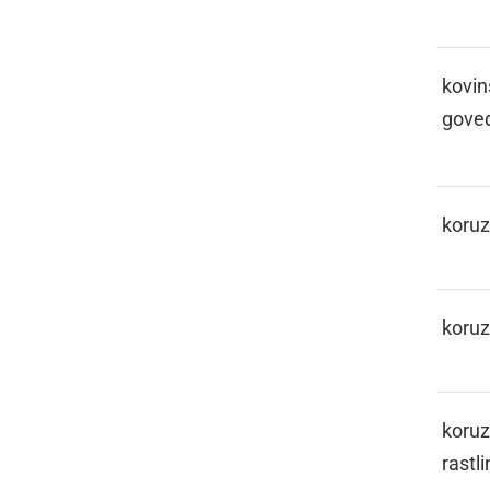
KAPICLON
kovin
gove
KARUZA
koru
KARUZIJE
koruz
KARUZINOFKA
koruz
rastli