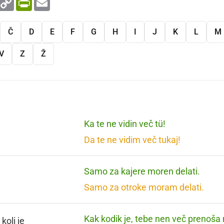
Link
Č
D
E
F
G
H
I
J
K
L
M
V
Z
Ž
Ka te ne vidin več tü!
Da te ne vidim več tukaj!
Samo za kajere moren delati.
Samo za otroke moram delati.
Kak kodik je, tebe nen več prenoša 
koli je