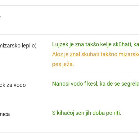
o
Lujzek je zna takšo kelje skühati, ka
mizarsko lepilo)
Aloz je znal skuhati takšno mizarsko 
pes ježa.
Nanosi vodo f kesl, ka de se segrela
ček za vodo
S kihačoj sen jih doba po riti.
nica