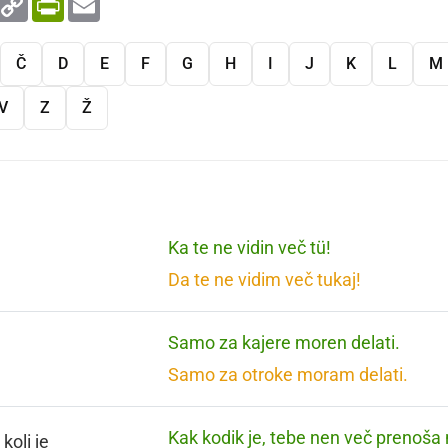
Link
Č
D
E
F
G
H
I
J
K
L
M
V
Z
Ž
Ka te ne vidin več tü!
Da te ne vidim več tukaj!
Samo za kajere moren delati.
Samo za otroke moram delati.
Kak kodik je, tebe nen več prenoša 
koli je