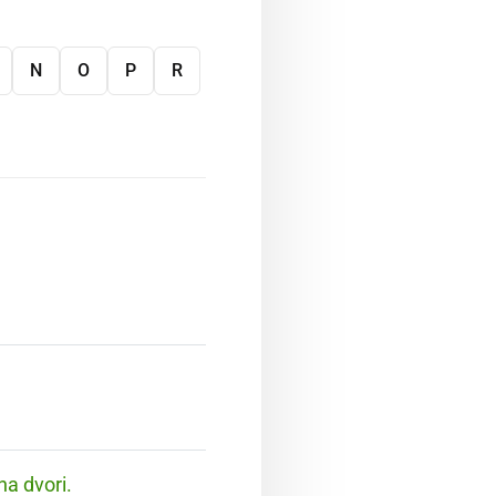
N
O
P
R
na dvori.