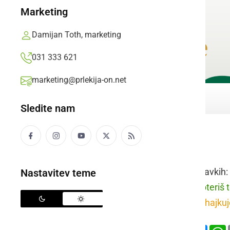
Marketing
Damijan Toth, marketing
031 333 621
marketing@prlekija-on.net
Sledite nam
pohajkovati
Raba besede v stavkih:
Nastavitev teme
prleško:
Ke klamoteriš t
slovensko:
Kaj pohajkuj
Deli
Facebook
X
Mess