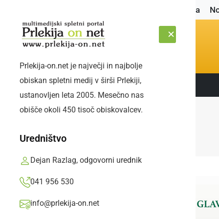
Naslovnica
No
Prlekija-on.net je največji in najbolje
obiskan spletni medij v širši Prlekiji,
Sledite nam:
NEDELJA, 9. AVGUST 2026
ustanovljen leta 2005. Mesečno nas
obišče okoli 450 tisoč obiskovalcev.
Uredništvo
Dejan Razlag, odgovorni urednik
041 956 530
info@prlekija-on.net