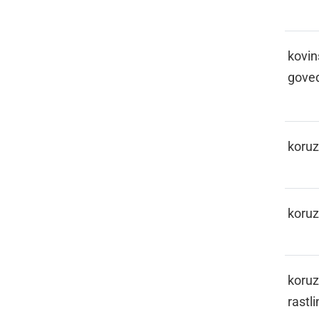
KAPICLON
kovin
gove
KARUZA
koru
KARUZIJE
koruz
KARUZINOFKA
koruz
rastli