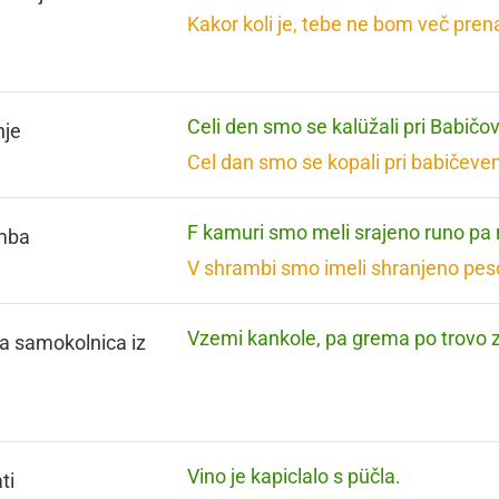
Kakor koli je, tebe ne bom več pren
Celi den smo se kalüžali pri Babičov
nje
Cel dan smo se kopali pri babičeve
F kamuri smo meli srajeno runo pa
mba
V shrambi smo imeli shranjeno peso
Vzemi kankole, pa grema po trovo z
a samokolnica iz
Vino je kapiclalo s püčla.
ti