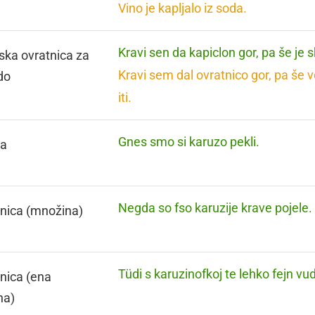
Vino je kapljalo iz soda.
Kravi sen da kapiclon gor, pa še je s
ska ovratnica za
Kravi sem dal ovratnico gor, pa še 
do
iti.
Gnes smo si karuzo pekli.
za
Negda so fso karuzije krave pojele.
nica (množina)
Tüdi s karuzinofkoj te lehko fejn vud
nica (ena
na)