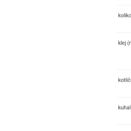
KELIKO
kolik
KELJE
klej (
KESL
kotli
KIHAČA
kuhal