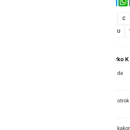
Vse
A
B
C
S
Š
T
U
Več besed na črko K
KA
da
KAJER
otrok
KAK KODIK
kakor 