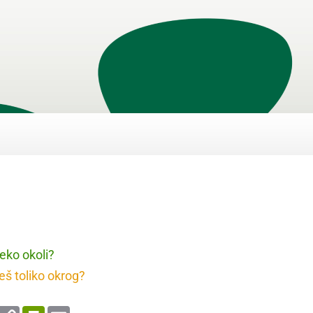
eko okoli?
eš toliko okrog?
enger
WhatsApp
Copy
PrintFriendly
Email