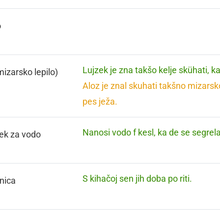
o
Lujzek je zna takšo kelje skühati, ka
mizarsko lepilo)
Aloz je znal skuhati takšno mizarsko 
pes ježa.
Nanosi vodo f kesl, ka de se segrela
ček za vodo
S kihačoj sen jih doba po riti.
nica