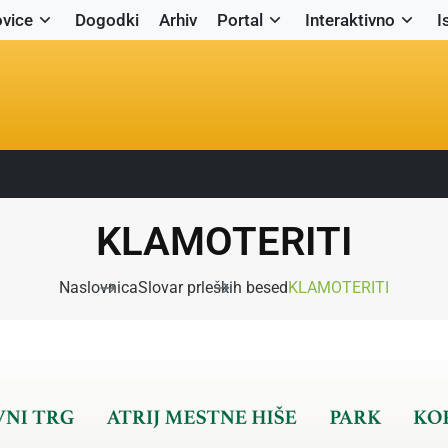
vice
Dogodki
Arhiv
Portal
Interaktivno
I
KLAMOTERITI
Naslovnica
Slovar prleških besed
KLAMOTERITI