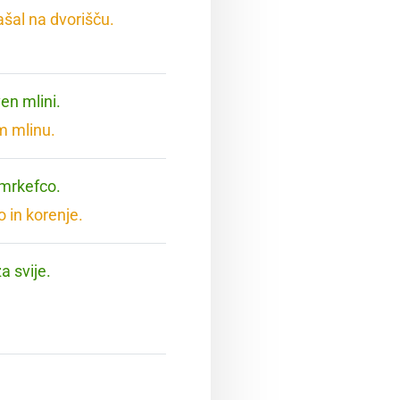
ašal na dvorišču.
en mlini.
m mlinu.
 mrkefco.
 in korenje.
a svije.