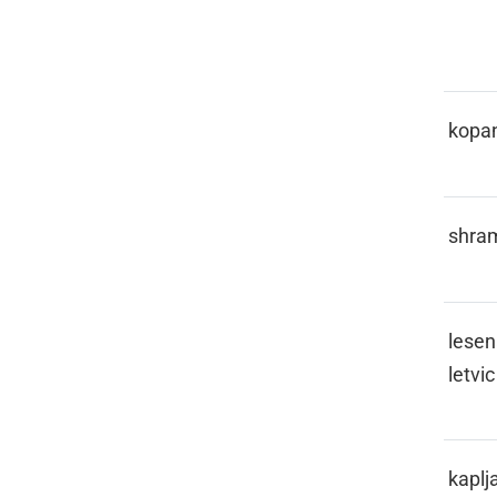
JE
KALUŽAJE
kopa
KAMURA
shra
KANKOLE
lesen
letvic
KAPICLATI
kaplja