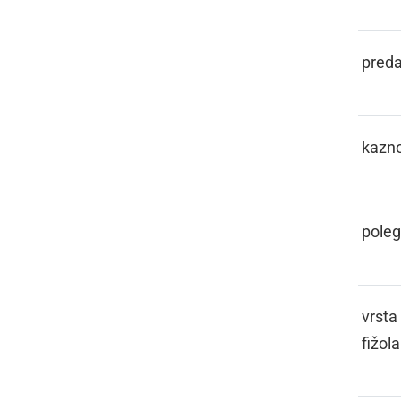
KASL
preda
KAŠTIGATI
kazno
KCOJ
poleg
KEBER
vrsta
fižola