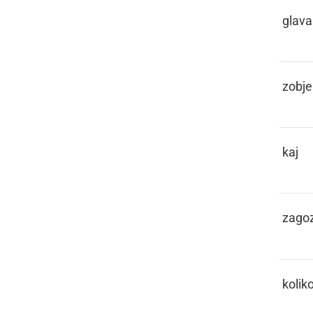
KEBLAČA
glava
KEHLI
zobje
KEJ
kaj
KEJLA
zago
KEKO
kolik