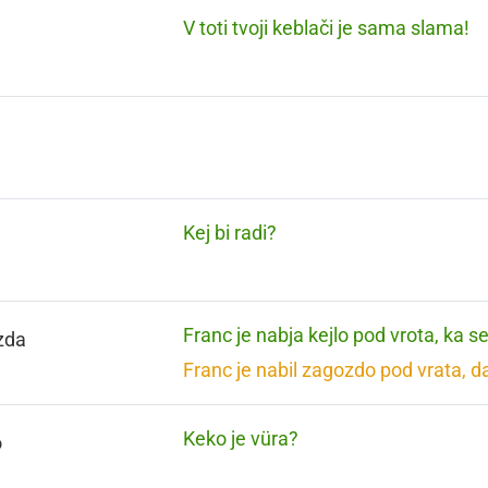
V toti tvoji keblači je sama slama!
Kej bi radi?
Franc je nabja kejlo pod vrota, ka s
zda
Franc je nabil zagozdo pod vrata, d
Keko je vüra?
o