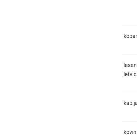
JE
KALUŽAJE
kopa
KANKOLE
lesen
letvic
KAPICLATI
kaplja
KAPICLON
kovin