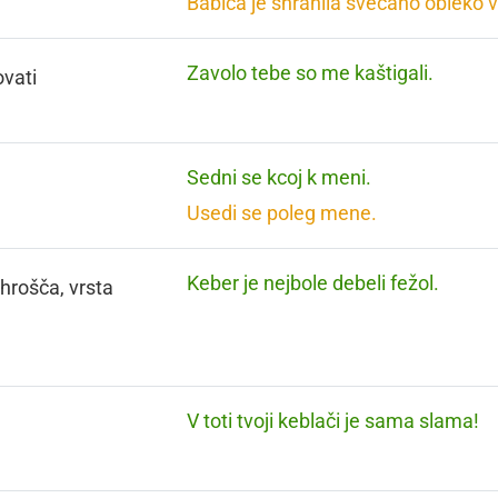
Babica je shranila svečano obleko v
Zavolo tebe so me kaštigali.
vati
Sedni se kcoj k meni.
Usedi se poleg mene.
Keber je nejbole debeli fežol.
 hrošča, vrsta
V toti tvoji keblači je sama slama!