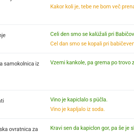
Kakor koli je, tebe ne bom več pren
Celi den smo se kalüžali pri Babičov
nje
Cel dan smo se kopali pri babičeve
Vzemi kankole, pa grema po trovo z
a samokolnica iz
Vino je kapiclalo s püčla.
ti
Vino je kapljalo iz soda.
Kravi sen da kapiclon gor, pa še je s
ska ovratnica za