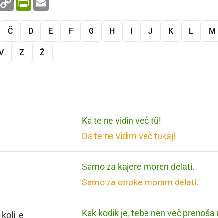
Link
Č
D
E
F
G
H
I
J
K
L
M
V
Z
Ž
Ka te ne vidin več tü!
Da te ne vidim več tukaj!
Samo za kajere moren delati.
Samo za otroke moram delati.
Kak kodik je, tebe nen več prenoša 
koli je