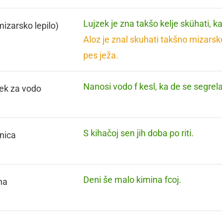
Lujzek je zna takšo kelje skühati, ka
mizarsko lepilo)
Aloz je znal skuhati takšno mizarsko 
pes ježa.
Nanosi vodo f kesl, ka de se segrela
ček za vodo
S kihačoj sen jih doba po riti.
nica
Deni še malo kimina fcoj.
na