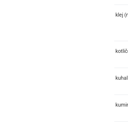
KELJE
klej (
KESL
kotli
KIHAČA
kuhal
KIMIN
kumi