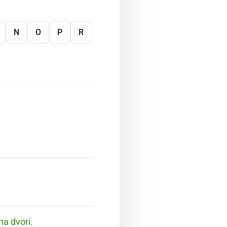
N
O
P
R
na dvori.