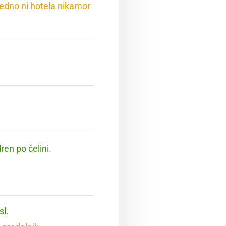
vedno ni hotela nikamor
ren po čelini.
sl.