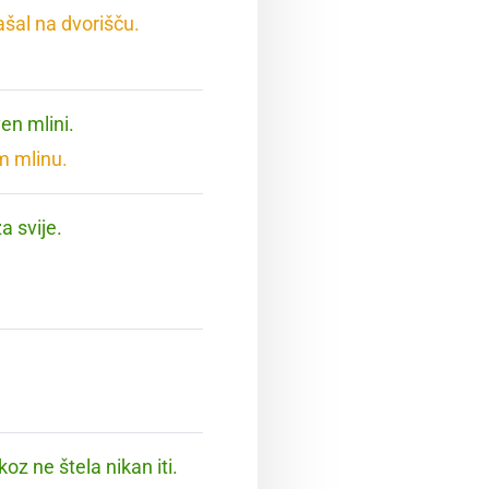
ašal na dvorišču.
en mlini.
m mlinu.
a svije.
koz ne štela nikan iti.