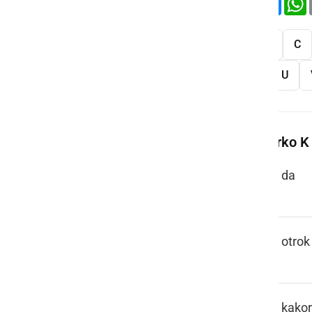
Vse
A
B
C
S
Š
T
U
Več besed na črko K
KA
da
KAJER
otrok
KAK KODIK
kakor 