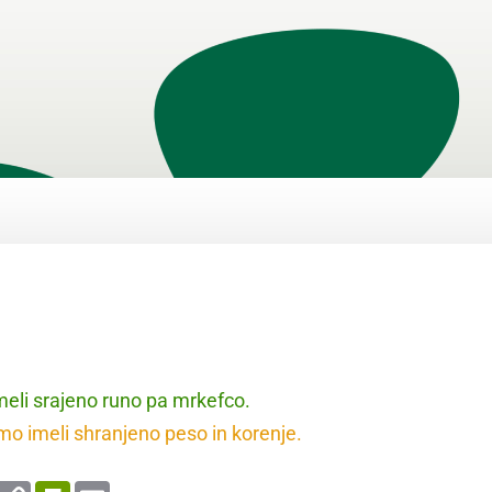
eli srajeno runo pa mrkefco.
o imeli shranjeno peso in korenje.
enger
WhatsApp
Copy
PrintFriendly
Email