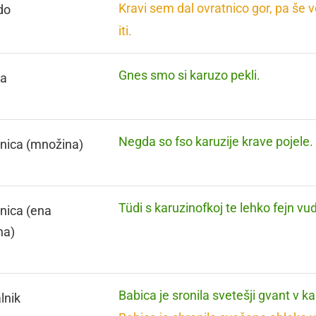
Kravi sem dal ovratnico gor, pa še 
do
iti.
Gnes smo si karuzo pekli.
za
Negda so fso karuzije krave pojele.
nica (množina)
Tüdi s karuzinofkoj te lehko fejn vud
nica (ena
na)
Babica je sronila svetešji gvant v ka
lnik