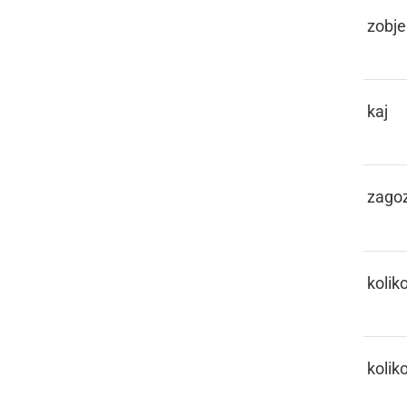
KEHLI
zobje
KEJ
kaj
KEJLA
zago
KEKO
kolik
KELIKO
kolik