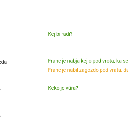
Kej bi radi?
Franc je nabja kejlo pod vrota, ka s
zda
Franc je nabil zagozdo pod vrata, d
Keko je vüra?
o
o