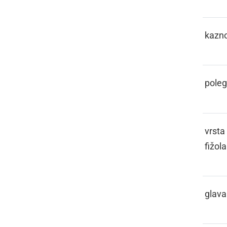
KAŠTIGATI
kazno
KCOJ
poleg
KEBER
vrsta
fižola
KEBLAČA
glava