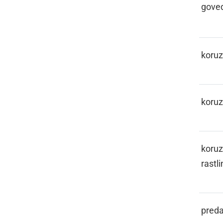
gove
KARUZA
koru
KARUZIJE
koruz
KARUZINOFKA
koruz
rastli
KASL
preda