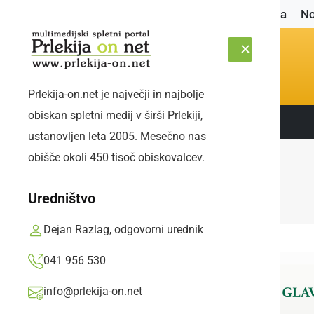
Naslovnica
No
Prlekija-on.net je največji in najbolje
obiskan spletni medij v širši Prlekiji,
Sledite nam:
PETEK, 7. AVGUST 2026
ustanovljen leta 2005. Mesečno nas
obišče okoli 450 tisoč obiskovalcev.
Uredništvo
Dejan Razlag, odgovorni urednik
041 956 530
info@prlekija-on.net