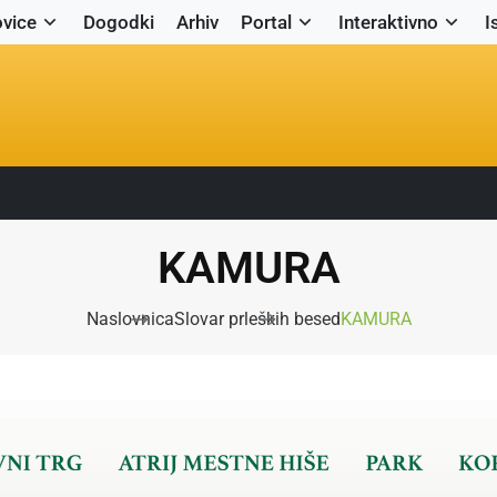
vice
Dogodki
Arhiv
Portal
Interaktivno
I
KAMURA
Naslovnica
Slovar prleških besed
KAMURA