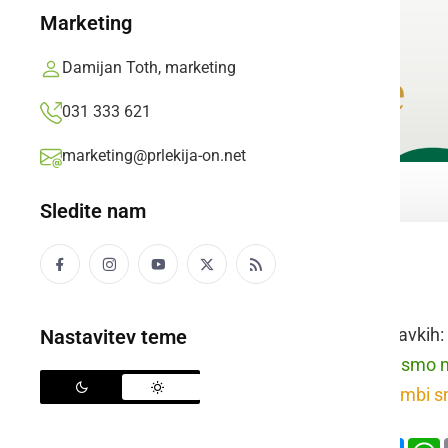
Marketing
Damijan Toth, marketing
031 333 621
marketing@prlekija-on.net
Sledite nam
shramba
Raba besede v stavkih:
Nastavitev teme
prleško:
F kamuri smo m
slovensko:
V shrambi sm
Deli
Facebook
X
Mess