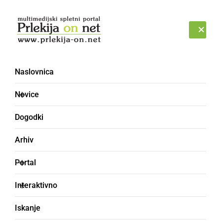
Prijava
PETEK, 7. AVGUST 2026
Naslovnica
keliko
Novice
Dogodki
Arhiv
Portal
Interaktivno
Iskanje
koliko