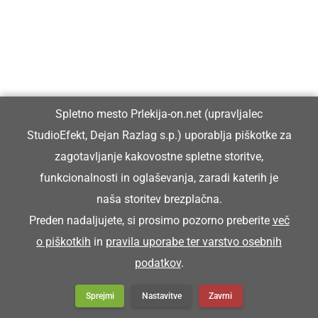
Franc pa je koršicar zgüba.
Franc je zgubil blatnik.
KORTATI SE
Spletno mesto Prlekija-on.net (upravljalec
StudioEfekt, Dejan Razlag s.p.) uporablja piškotke za
zagotavljanje kakovostne spletne storitve,
kartati se
funkcionalnosti in oglaševanja, zaradi katerih je
naša storitev brezplačna.
Snoči pa smo se kortali.
Preden nadaljujete, si prosimo pozorno preberite
več
o piškotkih
in
pravila uporabe ter varstvo osebnih
KORUŽJAK
podatkov
.
Sprejmi
Nastavitve
Zavrni
koružnjak (stavba za hranjenje koruze.)