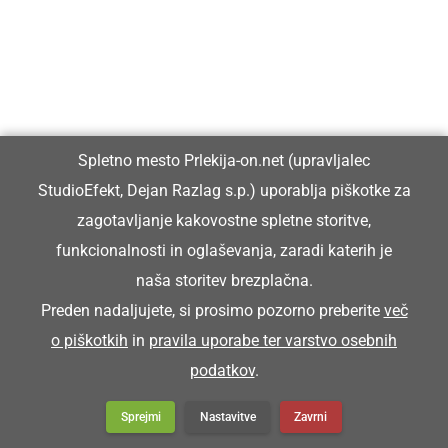
F korpeci nosimo šunko k žegni.
KORŠICAR
Spletno mesto Prlekija-on.net (upravljalec
StudioEfekt, Dejan Razlag s.p.) uporablja piškotke za
blatnik (pri kolesu)
zagotavljanje kakovostne spletne storitve,
funkcionalnosti in oglaševanja, zaradi katerih je
Franc pa je koršicar zgüba.
naša storitev brezplačna.
Franc je zgubil blatnik.
Preden nadaljujete, si prosimo pozorno preberite
več
o piškotkih
in
pravila uporabe ter varstvo osebnih
KORTATI SE
podatkov
.
Sprejmi
Nastavitve
Zavrni
kartati se