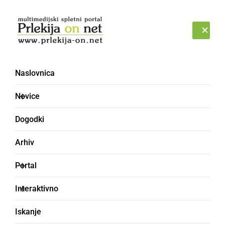
Prijava
PONEDELJEK, 10. AVGUST 2026
Naslovnica
KRTOVIJAK
Novice
Dogodki
Arhiv
Portal
Interaktivno
Iskanje
krtina