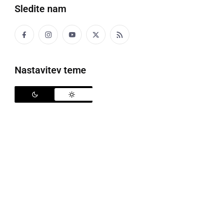
Sledite nam
KA
da
Nastavitev teme
Ka te ne vidin več tü!
Da te ne vidim več tukaj!
KAJER
otrok
Samo za kajere moren delati.
Samo za otroke moram delati.