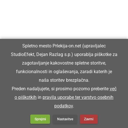
Franc pa je koršicar zgüba.
Franc je zgubil blatnik.
KORTATI SE
Spletno mesto Prlekija-on.net (upravljalec
StudioEfekt, Dejan Razlag s.p.) uporablja piškotke za
zagotavljanje kakovostne spletne storitve,
kartati se
funkcionalnosti in oglaševanja, zaradi katerih je
naša storitev brezplačna.
Snoči pa smo se kortali.
Preden nadaljujete, si prosimo pozorno preberite
več
o piškotkih
in
pravila uporabe ter varstvo osebnih
KORUŽJAK
podatkov
.
Sprejmi
Nastavitve
Zavrni
koružnjak (stavba za hranjenje koruze.)