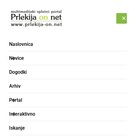
Prijava
PETEK, 7. AVGUST 2026
Naslovnica
kak kodik je
Novice
Dogodki
Arhiv
Portal
Interaktivno
Iskanje
kakor koli je