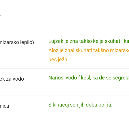
o
Lujzek je zna takšo kelje skühati, ka
mizarsko lepilo)
Aloz je znal skuhati takšno mizarsko 
pes ježa.
Nanosi vodo f kesl, ka de se segrela
ček za vodo
S kihačoj sen jih doba po riti.
nica