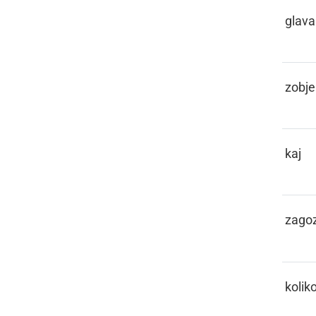
KEBLAČA
glava
KEHLI
zobje
KEJ
kaj
KEJLA
zago
KEKO
kolik