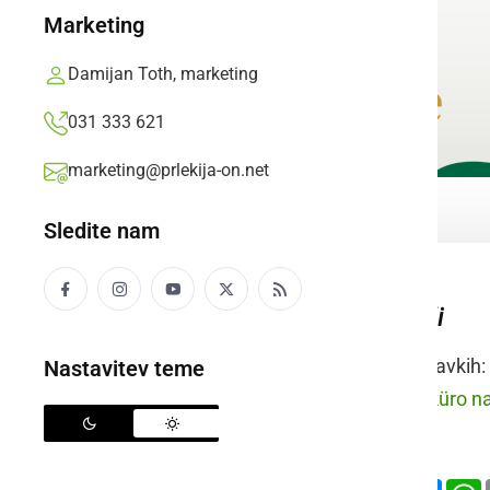
Marketing
Damijan Toth, marketing
031 333 621
marketing@prlekija-on.net
Sledite nam
kokoš – kokoši
Raba besede v stavkih:
Nastavitev teme
prleško:
Pečeno küro na 
slovensko:
Deli
Facebook
X
Mess