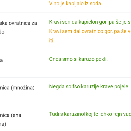
Vino je kapljalo iz soda.
Kravi sen da kapiclon gor, pa še je s
ska ovratnica za
Kravi sem dal ovratnico gor, pa še 
do
iti.
Gnes smo si karuzo pekli.
za
Negda so fso karuzije krave pojele.
nica (množina)
Tüdi s karuzinofkoj te lehko fejn vud
nica (ena
na)