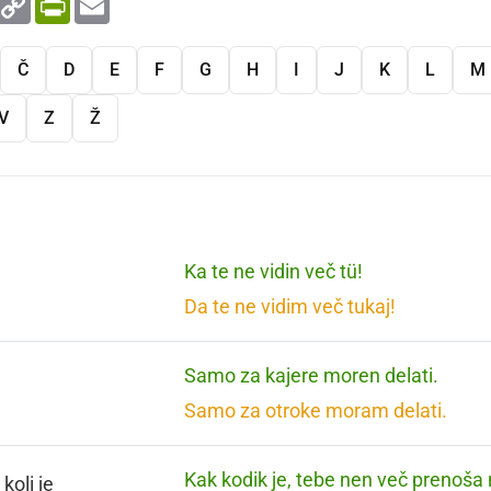
Link
Č
D
E
F
G
H
I
J
K
L
M
V
Z
Ž
Ka te ne vidin več tü!
Da te ne vidim več tukaj!
Samo za kajere moren delati.
Samo za otroke moram delati.
Kak kodik je, tebe nen več prenoša 
koli je