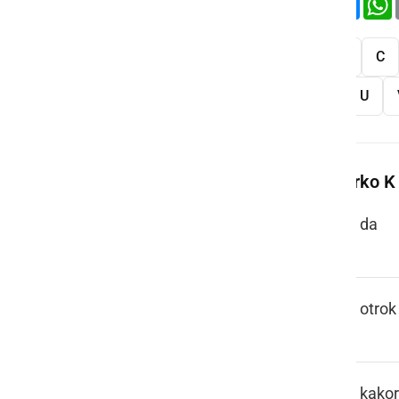
Vse
A
B
C
S
Š
T
U
Več besed na črko K
KA
da
KAJER
otrok
KAK KODIK
kakor 