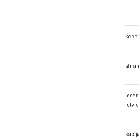
JE
KALUŽAJE
kopa
KAMURA
shra
KANKOLE
lesen
letvic
KAPICLATI
kaplja