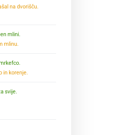
ašal na dvorišču.
en mlini.
m mlinu.
 mrkefco.
 in korenje.
a svije.