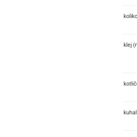
KELIKO
kolik
KELJE
klej (
KESL
kotli
KIHAČA
kuhal