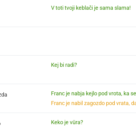
V toti tvoji keblači je sama slama!
Kej bi radi?
Franc je nabja kejlo pod vrota, ka s
zda
Franc je nabil zagozdo pod vrata, d
Keko je vüra?
o