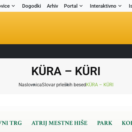
vice
Dogodki
Arhiv
Portal
Interaktivno
I
KÜRA – KÜRI
Naslovnica
Slovar prleških besed
KÜRA – KÜRI