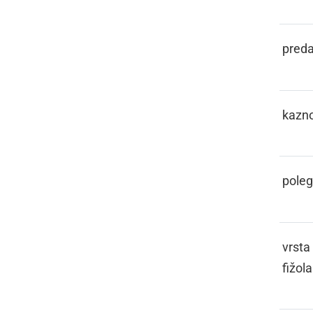
KASL
preda
KAŠTIGATI
kazno
KCOJ
poleg
KEBER
vrsta
fižola