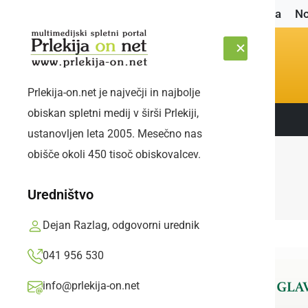
Naslovnica
No
Prlekija-on.net je največji in najbolje
obiskan spletni medij v širši Prlekiji,
Sledite nam:
PETEK, 7. AVGUST 2026
ustanovljen leta 2005. Mesečno nas
obišče okoli 450 tisoč obiskovalcev.
Uredništvo
Dejan Razlag, odgovorni urednik
041 956 530
info@prlekija-on.net