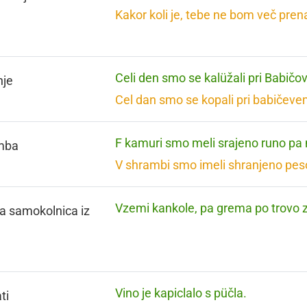
Kakor koli je, tebe ne bom več pren
Celi den smo se kalüžali pri Babičov
nje
Cel dan smo se kopali pri babičeve
F kamuri smo meli srajeno runo pa
mba
V shrambi smo imeli shranjeno peso
Vzemi kankole, pa grema po trovo z
a samokolnica iz
Vino je kapiclalo s püčla.
ti