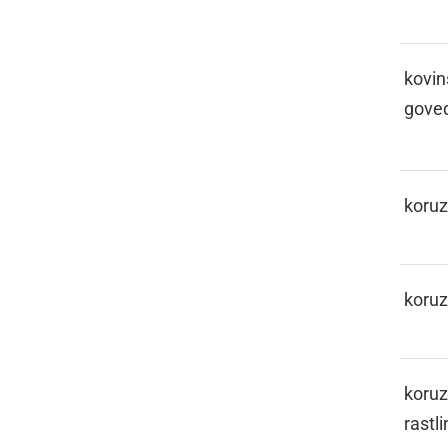
KAPICLON
kovin
gove
KARUZA
koru
KARUZIJE
koruz
KARUZINOFKA
koruz
rastli