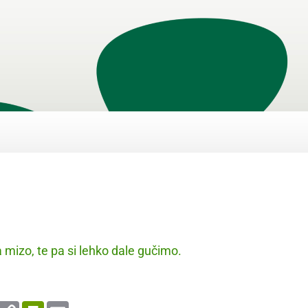
mizo, te pa si lehko dale gučimo.
enger
WhatsApp
Copy
PrintFriendly
Email