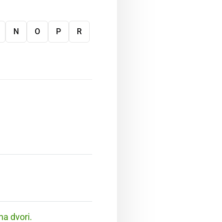
N
O
P
R
na dvori.