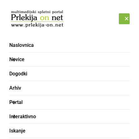
Prijava
SOBOTA, 8. AVGUST 2026
Naslovnica
KÜHJA
Novice
Dogodki
Arhiv
Portal
Interaktivno
Iskanje
kuhinja