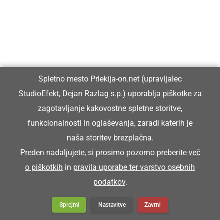
F korpeci nosimo šunko k žegni.
KORŠICAR
Spletno mesto Prlekija-on.net (upravljalec
StudioEfekt, Dejan Razlag s.p.) uporablja piškotke za
blatnik (pri kolesu)
zagotavljanje kakovostne spletne storitve,
funkcionalnosti in oglaševanja, zaradi katerih je
Franc pa je koršicar zgüba.
naša storitev brezplačna.
Franc je zgubil blatnik.
Preden nadaljujete, si prosimo pozorno preberite
več
o piškotkih
in
pravila uporabe ter varstvo osebnih
KORTATI SE
podatkov
.
Sprejmi
Nastavitve
Zavrni
kartati se