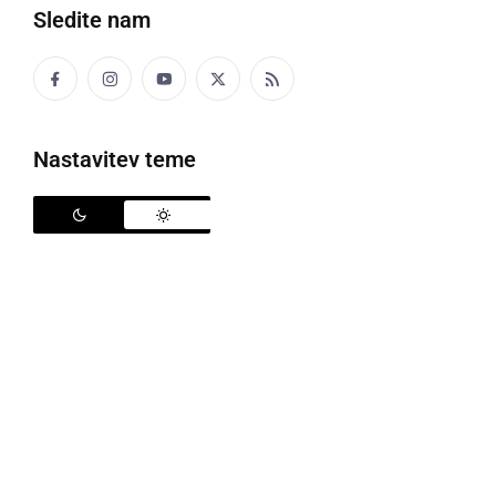
Sledite nam
KA
da
Nastavitev teme
Ka te ne vidin več tü!
Da te ne vidim več tukaj!
KAJER
otrok
Samo za kajere moren delati.
Samo za otroke moram delati.