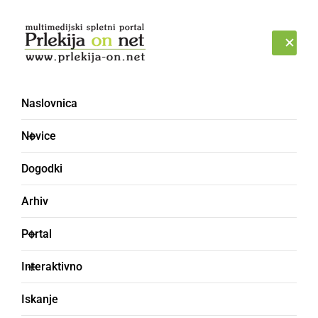
Prijava
SOBOTA, 8. AVGUST 2026
Naslovnica
kelje
Novice
Dogodki
Arhiv
Portal
Interaktivno
Iskanje
klej (mizarsko lepilo)