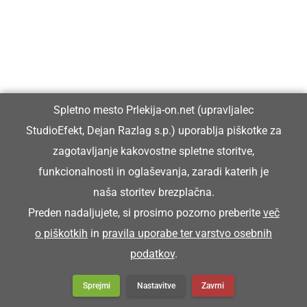
Franc pa je koršicar zgüba.
Franc je zgubil blatnik.
KORTATI SE
Spletno mesto Prlekija-on.net (upravljalec
StudioEfekt, Dejan Razlag s.p.) uporablja piškotke za
kartati se
zagotavljanje kakovostne spletne storitve,
funkcionalnosti in oglaševanja, zaradi katerih je
Snoči pa smo se kortali.
naša storitev brezplačna.
Preden nadaljujete, si prosimo pozorno preberite
več
KORUŽJAK
o piškotkih
in
pravila uporabe ter varstvo osebnih
podatkov
.
koružnjak (stavba za hranjenje koruze.)
Sprejmi
Nastavitve
Zavrni