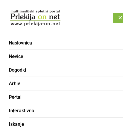
Prijava
NEDELJA, 9. AVGUST 2026
Naslovnica
KROPJAČA
Novice
Dogodki
Arhiv
Portal
Interaktivno
Iskanje
lončena posoda za kuhanje v peči