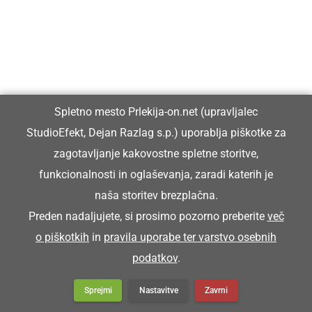
F korpeci nosimo šunko k žegni.
KORŠICAR
Spletno mesto Prlekija-on.net (upravljalec
StudioEfekt, Dejan Razlag s.p.) uporablja piškotke za
blatnik (pri kolesu)
zagotavljanje kakovostne spletne storitve,
funkcionalnosti in oglaševanja, zaradi katerih je
Franc pa je koršicar zgüba.
naša storitev brezplačna.
Franc je zgubil blatnik.
Preden nadaljujete, si prosimo pozorno preberite
več
o piškotkih
in
pravila uporabe ter varstvo osebnih
KORTATI SE
podatkov
.
Sprejmi
Nastavitve
Zavrni
kartati se