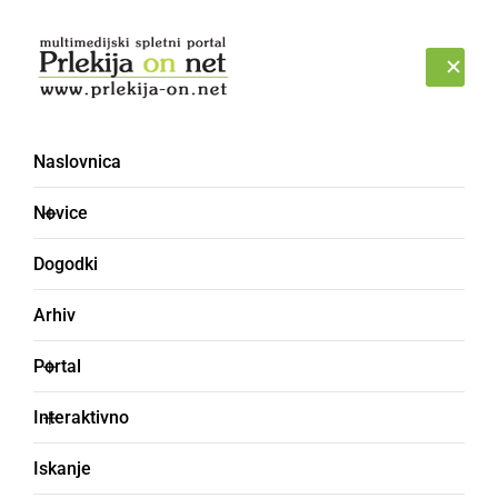
Prijava
PETEK, 7. AVGUST 2026
Naslovnica
KARUZIJE
Novice
Dogodki
Arhiv
Portal
Interaktivno
Iskanje
koruznica (množina)