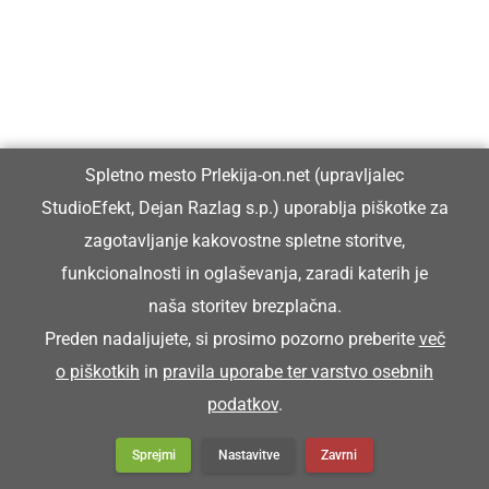
Franc pa je koršicar zgüba.
Franc je zgubil blatnik.
KORTATI SE
Spletno mesto Prlekija-on.net (upravljalec
StudioEfekt, Dejan Razlag s.p.) uporablja piškotke za
zagotavljanje kakovostne spletne storitve,
kartati se
funkcionalnosti in oglaševanja, zaradi katerih je
naša storitev brezplačna.
Snoči pa smo se kortali.
Preden nadaljujete, si prosimo pozorno preberite
več
o piškotkih
in
pravila uporabe ter varstvo osebnih
KORUŽJAK
podatkov
.
Sprejmi
Nastavitve
Zavrni
koružnjak (stavba za hranjenje koruze.)