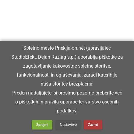
Franc pa je koršicar zgüba.
Franc je zgubil blatnik.
KORTATI SE
Spletno mesto Prlekija-on.net (upravljalec
StudioEfekt, Dejan Razlag s.p.) uporablja piškotke za
zagotavljanje kakovostne spletne storitve,
kartati se
funkcionalnosti in oglaševanja, zaradi katerih je
naša storitev brezplačna.
Snoči pa smo se kortali.
Preden nadaljujete, si prosimo pozorno preberite
več
o piškotkih
in
pravila uporabe ter varstvo osebnih
KORUŽJAK
podatkov
.
Sprejmi
Nastavitve
Zavrni
koružnjak (stavba za hranjenje koruze.)