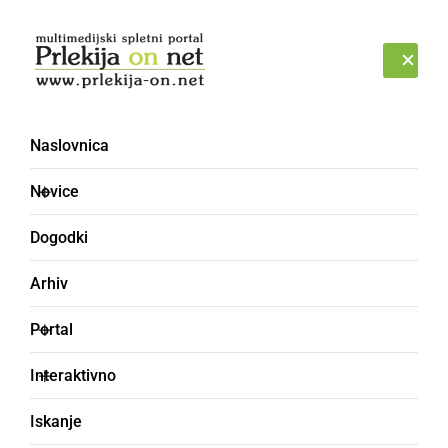
Prijava
NEDELJA, 9. AVGUST 2026
Naslovnica
KNEDL
Novice
Dogodki
Arhiv
Portal
Interaktivno
Iskanje
cmok