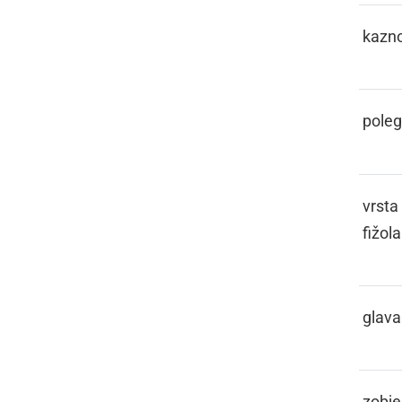
KAŠTIGATI
kazno
KCOJ
poleg
KEBER
vrsta
fižola
KEBLAČA
glava
KEHLI
zobje