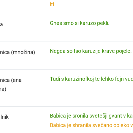
iti.
Gnes smo si karuzo pekli.
za
Negda so fso karuzije krave pojele.
nica (množina)
Tüdi s karuzinofkoj te lehko fejn vud
nica (ena
na)
Babica je sronila svetešji gvant v ka
lnik
Babica je shranila svečano obleko v