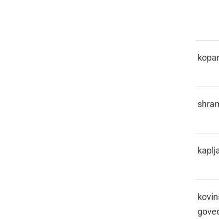
JE
KALUŽAJE
kopa
KAMURA
shra
KAPICLATI
kaplja
KAPICLON
kovin
gove