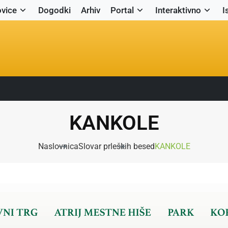
vice
Dogodki
Arhiv
Portal
Interaktivno
I
KANKOLE
Naslovnica
Slovar prleških besed
KANKOLE