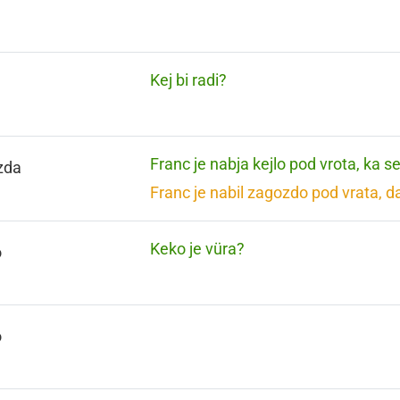
Kej bi radi?
Franc je nabja kejlo pod vrota, ka s
zda
Franc je nabil zagozdo pod vrata, d
Keko je vüra?
o
o