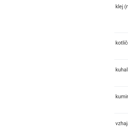
KELJE
klej (
KESL
kotli
KIHAČA
kuhal
KIMIN
kumi
KIPITI
vzhaj