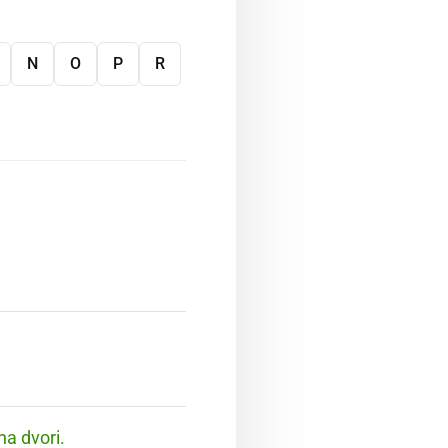
N
O
P
R
na dvori.