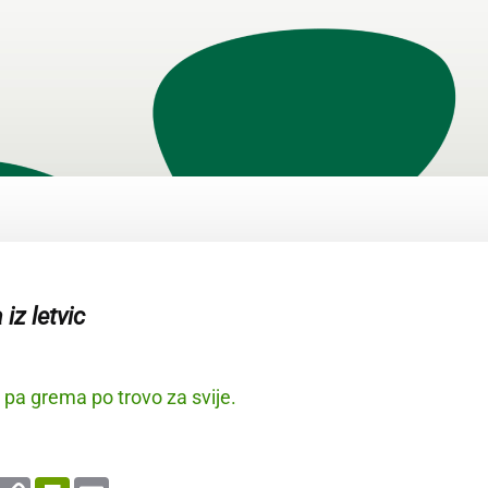
iz letvic
pa grema po trovo za svije.
enger
WhatsApp
Copy
PrintFriendly
Email