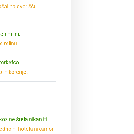
ašal na dvorišču.
en mlini.
m mlinu.
 mrkefco.
 in korenje.
koz ne štela nikan iti.
vedno ni hotela nikamor