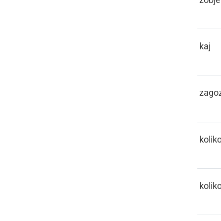
KEJ
kaj
KEJLA
zago
KEKO
kolik
KELIKO
kolik