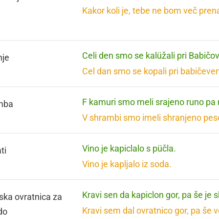
Kakor koli je, tebe ne bom več pren
Celi den smo se kalüžali pri Babičov
nje
Cel dan smo se kopali pri babičeve
F kamuri smo meli srajeno runo pa
mba
V shrambi smo imeli shranjeno peso
Vino je kapiclalo s püčla.
ti
Vino je kapljalo iz soda.
Kravi sen da kapiclon gor, pa še je s
ska ovratnica za
Kravi sem dal ovratnico gor, pa še 
do