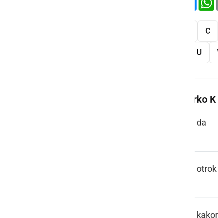
Vse
A
B
C
S
Š
T
U
Več besed na črko K
KA
da
KAJER
otrok
KAK KODIK
kakor 