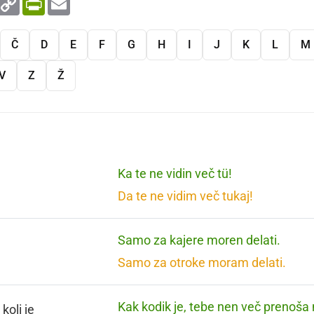
Link
Č
D
E
F
G
H
I
J
K
L
M
V
Z
Ž
Ka te ne vidin več tü!
Da te ne vidim več tukaj!
Samo za kajere moren delati.
Samo za otroke moram delati.
Kak kodik je, tebe nen več prenoša 
koli je