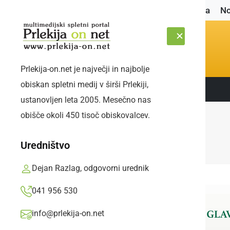
Naslovnica
No
Prlekija-on.net je največji in najbolje
obiskan spletni medij v širši Prlekiji,
Sledite nam:
PETEK, 7. AVGUST 2026
ustanovljen leta 2005. Mesečno nas
obišče okoli 450 tisoč obiskovalcev.
Uredništvo
Dejan Razlag, odgovorni urednik
041 956 530
info@prlekija-on.net