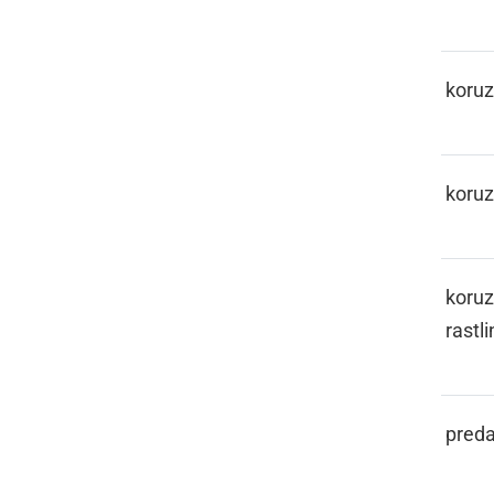
KARUZA
koru
KARUZIJE
koruz
KARUZINOFKA
koruz
rastli
KASL
preda