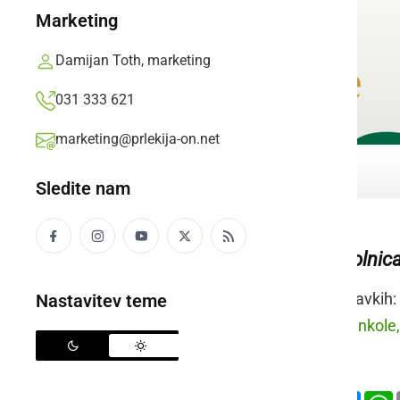
Marketing
Damijan Toth, marketing
031 333 621
marketing@prlekija-on.net
Sledite nam
lesena samokolnica 
Raba besede v stavkih:
Nastavitev teme
prleško:
Vzemi kankole, 
slovensko:
Deli
Facebook
X
Mess