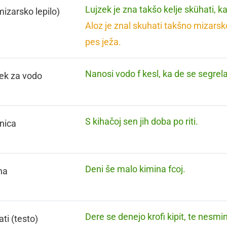
Lujzek je zna takšo kelje skühati, ka
mizarsko lepilo)
Aloz je znal skuhati takšno mizarsko 
pes ježa.
Nanosi vodo f kesl, ka de se segrela
ček za vodo
S kihačoj sen jih doba po riti.
nica
Deni še malo kimina fcoj.
na
Dere se denejo krofi kipit, te nesmi
ati (testo)