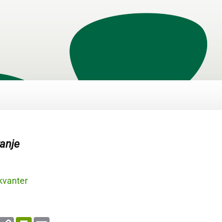
vanje
kvanter
enger
WhatsApp
Copy
PrintFriendly
Email