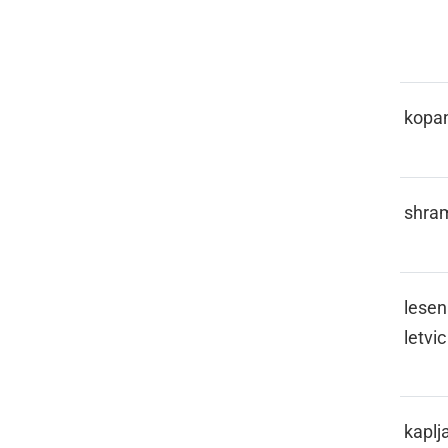
JE
KALUŽAJE
kopa
KAMURA
shra
KANKOLE
lesen
letvic
KAPICLATI
kaplja