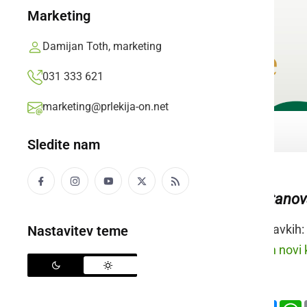
Marketing
Damijan Toth, marketing
031 333 621
marketing@prlekija-on.net
Sledite nam
prebivališče, stano
Raba besede v stavkih:
Nastavitev teme
prleško:
Doba sen novi 
slovensko:
Deli
Facebook
X
Mess