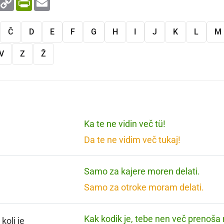
Link
Č
D
E
F
G
H
I
J
K
L
M
V
Z
Ž
Ka te ne vidin več tü!
Da te ne vidim več tukaj!
Samo za kajere moren delati.
Samo za otroke moram delati.
Kak kodik je, tebe nen več prenoša 
koli je