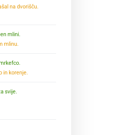
ašal na dvorišču.
en mlini.
m mlinu.
 mrkefco.
 in korenje.
a svije.