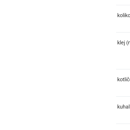
KELIKO
kolik
KELJE
klej (
KESL
kotli
KIHAČA
kuhal