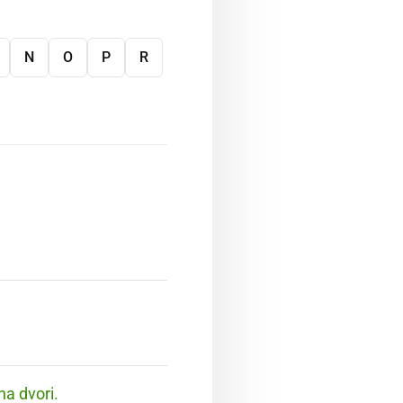
N
O
P
R
na dvori.