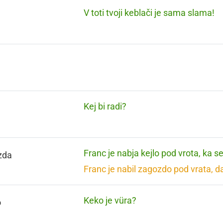
V toti tvoji keblači je sama slama!
Kej bi radi?
Franc je nabja kejlo pod vrota, ka s
zda
Franc je nabil zagozdo pod vrata, d
Keko je vüra?
o