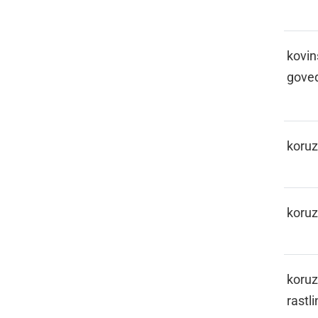
KAPICLON
kovin
gove
KARUZA
koru
KARUZIJE
koruz
KARUZINOFKA
koruz
rastli