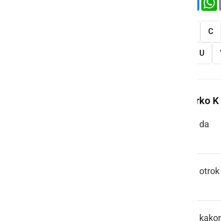
Vse
A
B
C
S
Š
T
U
Več besed na črko K
KA
da
KAJER
otrok
KAK KODIK
kakor 