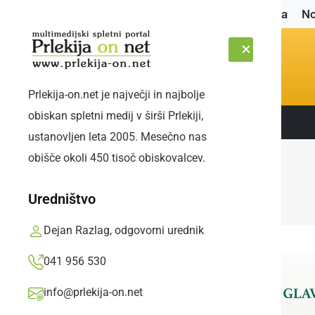
Naslovnica
No
Prlekija-on.net je največji in najbolje
obiskan spletni medij v širši Prlekiji,
Sledite nam:
ČETRTEK, 6. AVGUST 2026
ustanovljen leta 2005. Mesečno nas
obišče okoli 450 tisoč obiskovalcev.
Uredništvo
Dejan Razlag, odgovorni urednik
041 956 530
info@prlekija-on.net