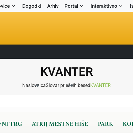
vice
Dogodki
Arhiv
Portal
Interaktivno
I
KVANTER
Naslovnica
Slovar prleških besed
KVANTER