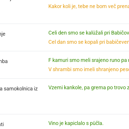
Kakor koli je, tebe ne bom več pren
Celi den smo se kalüžali pri Babičov
nje
Cel dan smo se kopali pri babičeve
F kamuri smo meli srajeno runo pa
mba
V shrambi smo imeli shranjeno peso
Vzemi kankole, pa grema po trovo z
a samokolnica iz
Vino je kapiclalo s püčla.
ti