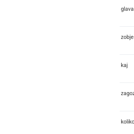
KEBLAČA
glava
KEHLI
zobje
KEJ
kaj
KEJLA
zago
KEKO
kolik