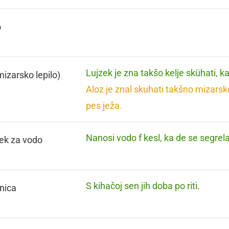
o
Lujzek je zna takšo kelje skühati, ka
mizarsko lepilo)
Aloz je znal skuhati takšno mizarsko 
pes ježa.
Nanosi vodo f kesl, ka de se segrela
ček za vodo
S kihačoj sen jih doba po riti.
nica