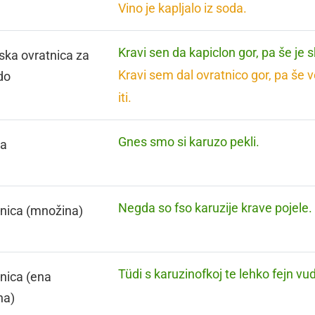
Vino je kapljalo iz soda.
Kravi sen da kapiclon gor, pa še je s
ska ovratnica za
Kravi sem dal ovratnico gor, pa še 
do
iti.
Gnes smo si karuzo pekli.
za
Negda so fso karuzije krave pojele.
nica (množina)
Tüdi s karuzinofkoj te lehko fejn vud
nica (ena
na)