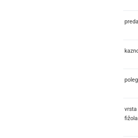
KASL
preda
KAŠTIGATI
kazno
KCOJ
poleg
KEBER
vrsta
fižola